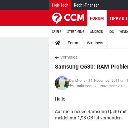
High-Tech
Recht-Finanzen
FORUM
TIPPS & 
SPIELE
STREAMING
ANDROID
IOS
WIND
Forum
Windows
Vorherige
Samsung Q530: RAM Probl
DarkNona
- 14. November 2011 um 
DarkNona -
23. November 2011 
Hallo,
Auf mein neues Samsung Q530 mit 4
meldet nur 1,98 GB ist vorhanden.