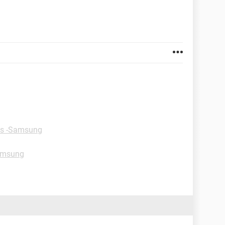
ps -Samsung
amsung