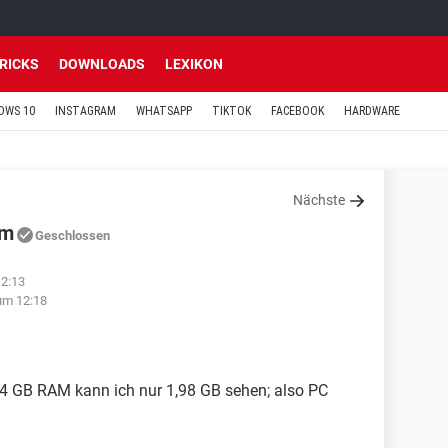
TRICKS
DOWNLOADS
LEXIKON
OWS 10
INSTAGRAM
WHATSAPP
TIKTOK
FACEBOOK
HARDWARE
Nächste
em
Geschlossen
12:13
um 12:18
 GB RAM kann ich nur 1,98 GB sehen; also PC