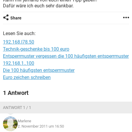
FACEBOOK
HARDWARE
Dafür wäre ich euch sehr dankbar.
Share
Lesen Sie auch:
192.168.l78.50
Technik-geschenke bis 100 euro
Entsperrmuster vergessen die 100 häufigsten entsperrmuster
192.168.1..100
Die 100 häufigsten entsperrmuster
Euro zeichen schreiben
1 Antwort
ANTWORT 1 / 1
Marlene
2. November 2011 um 16:50