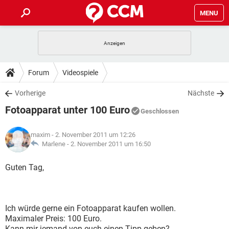
MENU
HOME
SPIELE
STREAMING
TIPPS & TRICKS
Forum
Videospiele
ANDROID
IOS
SPIELE
STREAMING
DOWNLOADS
Vorherige
Nächste
WINDOWS 10
INSTAGRAM
ANDROID
IOS
Fotoapparat unter 100 Euro
WHATSAPP
SPIELE
TIKTOK
STREAMING
Geschlossen
FORUM
WINDOWS 10
INSTAGRAM
FACEBOOK
ANDROID
HARDWARE
IOS
maxim
- 2. November 2011 um 12:26
WHATSAPP
SPIELE
TIKTOK
STREAMING
LEXIKON
Marlene -
2. November 2011 um 16:50
WINDOWS 10
INSTAGRAM
FACEBOOK
ANDROID
HARDWARE
IOS
WHATSAPP
SPIELE
TIKTOK
STREAMING
Guten Tag,
WINDOWS 10
INSTAGRAM
FACEBOOK
ANDROID
HARDWARE
IOS
WHATSAPP
TIKTOK
WINDOWS 10
INSTAGRAM
FACEBOOK
HARDWARE
Ich würde gerne ein Fotoapparat kaufen wollen.
WHATSAPP
TIKTOK
Maximaler Preis: 100 Euro.
Kann mir jemand von euch einen Tipp geben?