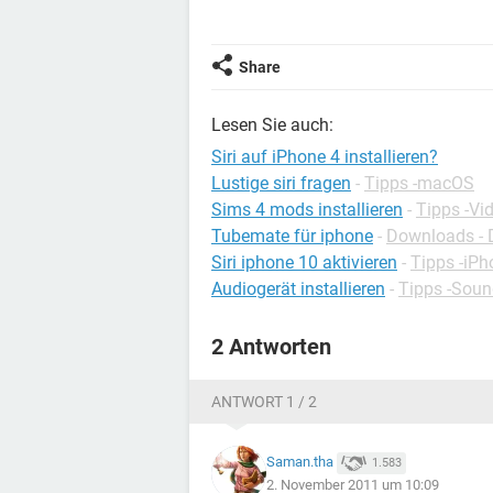
Share
Lesen Sie auch:
Siri auf iPhone 4 installieren?
Lustige siri fragen
-
Tipps -macOS
Sims 4 mods installieren
-
Tipps -Vi
Tubemate für iphone
-
Downloads - 
Siri iphone 10 aktivieren
-
Tipps -iPh
Audiogerät installieren
-
Tipps -Soun
2 Antworten
ANTWORT 1 / 2
Saman.tha
1.583
2. November 2011 um 10:09