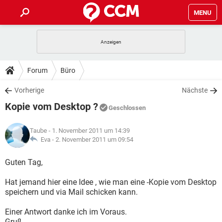
MENU
HOME
SPIELE
STREAMING
TIPPS & TRICKS
Forum
Büro
ANDROID
IOS
SPIELE
STREAMING
DOWNLOADS
Vorherige
Nächste
WINDOWS 10
INSTAGRAM
ANDROID
IOS
Kopie vom Desktop ?
WHATSAPP
SPIELE
TIKTOK
STREAMING
Geschlossen
FORUM
WINDOWS 10
INSTAGRAM
FACEBOOK
ANDROID
HARDWARE
IOS
Taube
- 1. November 2011 um 14:39
WHATSAPP
SPIELE
TIKTOK
STREAMING
LEXIKON
Eva -
2. November 2011 um 09:54
WINDOWS 10
INSTAGRAM
FACEBOOK
ANDROID
HARDWARE
IOS
WHATSAPP
SPIELE
TIKTOK
STREAMING
Guten Tag,
WINDOWS 10
INSTAGRAM
FACEBOOK
ANDROID
HARDWARE
IOS
Hat jemand hier eine Idee , wie man eine -Kopie vom Desktop
WHATSAPP
TIKTOK
speichern und via Mail schicken kann.
WINDOWS 10
INSTAGRAM
FACEBOOK
HARDWARE
WHATSAPP
TIKTOK
Einer Antwort danke ich im Voraus.
Gruß