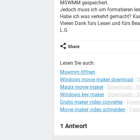
MSWMM gespeichert.
Jedoch muss ich um formatieren lesb
Habe ich was verkehrt gemacht? Ka
Vielen Dank fürs Lesen und fürs Be
L.G
Share
Lesen Sie auch:
Mswmm öffnen
Windows movie maker download
-
D
Magix movie maker
-
Downloads - V
Windows key maker
-
Downloads - 
Gratis maker video converter
-
Downl
Movie maker video schneiden
-
Tipp
1 Antwort