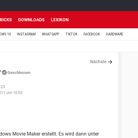
TRICKS
DOWNLOADS
LEXIKON
OWS 10
INSTAGRAM
WHATSAPP
TIKTOK
FACEBOOK
HARDWARE
Nächste
r
Geschlossen
:23
2011 um 10:03
ows Movie Maker erstellt. Es wird dann unter