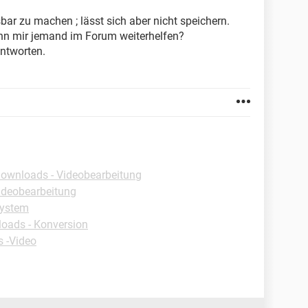
ar zu machen ; lässt sich aber nicht speichern.
nn mir jemand im Forum weiterhelfen?
antworten.
ownloads - Videobearbeitung
ideobearbeitung
System
oads - Konversion
s -Video