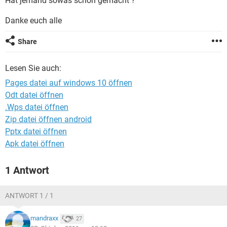
Hat jemand sowas schon gemacht ?
FACEBOOK
HARDWARE
Danke euch alle
Share
Lesen Sie auch:
Pages datei auf windows 10 öffnen
Odt datei öffnen
.Wps datei öffnen
Zip datei öffnen android
Pptx datei öffnen
Apk datei öffnen
1 Antwort
ANTWORT 1 / 1
mandraxx
27