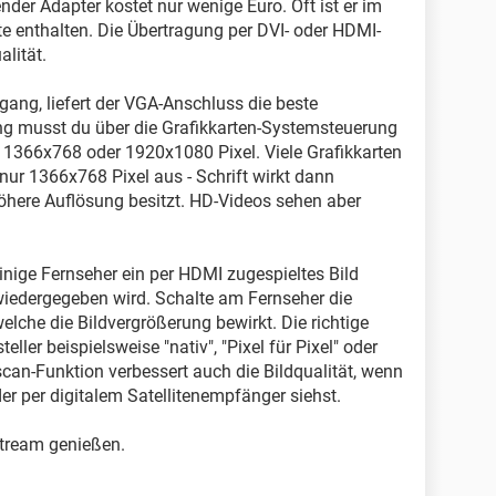
nder Adapter kostet nur wenige Euro. Oft ist er im
e enthalten. Die Übertragung per DVI- oder HDMI-
alität.
gang, liefert der VGA-Anschluss die beste
sung musst du über die Grafikkarten-Systemsteuerung
ft 1366x768 oder 1920x1080 Pixel. Viele Grafikkarten
ur 1366x768 Pixel aus - Schrift wirkt dann
öhere Auflösung besitzt. HD-Videos sehen aber
inige Fernseher ein per HDMI zugespieltes Bild
wiedergegeben wird. Schalte am Fernseher die
lche die Bildvergrößerung bewirkt. Die richtige
ller beispielsweise "nativ", "Pixel für Pixel" oder
scan-Funktion verbessert auch die Bildqualität, wenn
er per digitalem Satellitenempfänger siehst.
 Stream genießen.