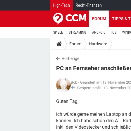
High-Tech
Recht-Finanzen
FORUM
TIPPS & 
SPIELE
STREAMING
ANDROID
IOS
WIND
Forum
Hardware
Vorherige
PC an Fernseher anschließe
Bob
- Geändert am 13. November 20
Gesperrt profil -
13. November 2
Guten Tag,
ich würde gerne meinen Laptop an d
können. Ich habe schon den ATI-Rade
inkl. den Videostecker und schließl