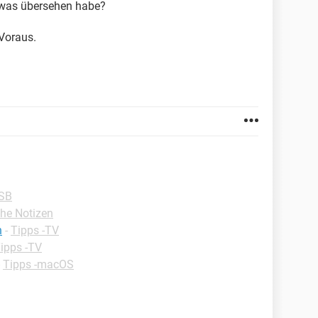
 was übersehen habe?
Voraus.
USB
che Notizen
n
-
Tipps -TV
ipps -TV
-
Tipps -macOS