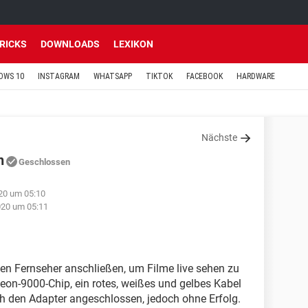
TRICKS
DOWNLOADS
LEXIKON
OWS 10
INSTAGRAM
WHATSAPP
TIKTOK
FACEBOOK
HARDWARE
Nächste
n
Geschlossen
20 um 05:10
020 um 05:11
en Fernseher anschließen, um Filme live sehen zu
on-9000-Chip, ein rotes, weißes und gelbes Kabel
ich den Adapter angeschlossen, jedoch ohne Erfolg.