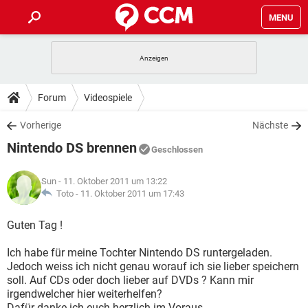
MENU
HOME
SPIELE
STREAMING
TIPPS & TRICKS
Forum
Videospiele
ANDROID
IOS
SPIELE
STREAMING
DOWNLOADS
Vorherige
Nächste
WINDOWS 10
INSTAGRAM
ANDROID
IOS
Nintendo DS brennen
WHATSAPP
SPIELE
TIKTOK
STREAMING
Geschlossen
FORUM
WINDOWS 10
INSTAGRAM
FACEBOOK
ANDROID
HARDWARE
IOS
Sun
- 11. Oktober 2011 um 13:22
WHATSAPP
SPIELE
TIKTOK
STREAMING
LEXIKON
Toto -
11. Oktober 2011 um 17:43
WINDOWS 10
INSTAGRAM
FACEBOOK
ANDROID
HARDWARE
IOS
WHATSAPP
SPIELE
TIKTOK
STREAMING
Guten Tag !
WINDOWS 10
INSTAGRAM
FACEBOOK
ANDROID
HARDWARE
IOS
Ich habe für meine Tochter Nintendo DS runtergeladen.
WHATSAPP
TIKTOK
Jedoch weiss ich nicht genau worauf ich sie lieber speichern
WINDOWS 10
INSTAGRAM
FACEBOOK
HARDWARE
soll. Auf CDs oder doch lieber auf DVDs ? Kann mir
WHATSAPP
TIKTOK
irgendwelcher hier weiterhelfen?
Dafür danke ich euch herzlich im Voraus.