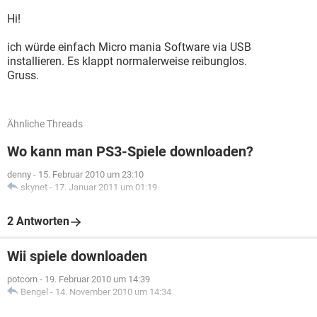
Hi!
ich würde einfach Micro mania Software via USB
installieren. Es klappt normalerweise reibunglos.
Gruss.
Ähnliche Threads
Wo kann man PS3-Spiele downloaden?
denny
-
15. Februar 2010 um 23:10
skynet
-
17. Januar 2011 um 01:19
2 Antworten
Wii spiele downloaden
potcorn
-
19. Februar 2010 um 14:39
Bengel
-
14. November 2010 um 14:34