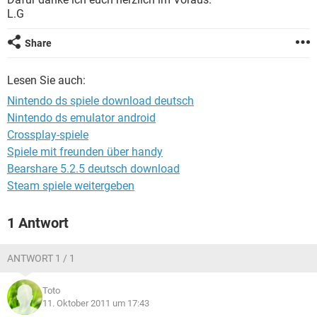
FACEBOOK
HARDWARE
L.G
Share
Lesen Sie auch:
Nintendo ds spiele download deutsch
Nintendo ds emulator android
Crossplay-spiele
Spiele mit freunden über handy
Bearshare 5.2.5 deutsch download
Steam spiele weitergeben
1 Antwort
ANTWORT 1 / 1
Toto
11. Oktober 2011 um 17:43