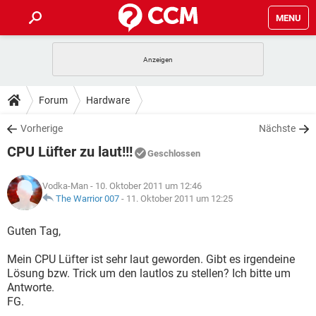
MENU
HOME
SPIELE
STREAMING
TIPPS & TRICKS
Forum
Hardware
ANDROID
IOS
SPIELE
STREAMING
DOWNLOADS
Vorherige
Nächste
WINDOWS 10
INSTAGRAM
ANDROID
IOS
CPU Lüfter zu laut!!!
WHATSAPP
SPIELE
TIKTOK
STREAMING
Geschlossen
FORUM
WINDOWS 10
INSTAGRAM
FACEBOOK
ANDROID
HARDWARE
IOS
Vodka-Man
- 10. Oktober 2011 um 12:46
WHATSAPP
SPIELE
TIKTOK
STREAMING
LEXIKON
The Warrior 007
-
11. Oktober 2011 um 12:25
WINDOWS 10
INSTAGRAM
FACEBOOK
ANDROID
HARDWARE
IOS
WHATSAPP
SPIELE
TIKTOK
STREAMING
Guten Tag,
WINDOWS 10
INSTAGRAM
FACEBOOK
ANDROID
HARDWARE
IOS
Mein CPU Lüfter ist sehr laut geworden. Gibt es irgendeine
WHATSAPP
TIKTOK
Lösung bzw. Trick um den lautlos zu stellen? Ich bitte um
WINDOWS 10
INSTAGRAM
FACEBOOK
HARDWARE
Antworte.
WHATSAPP
TIKTOK
FG.