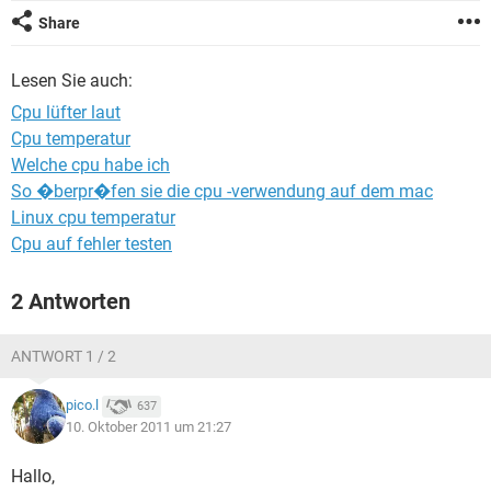
FACEBOOK
HARDWARE
Share
Lesen Sie auch:
Cpu lüfter laut
Cpu temperatur
Welche cpu habe ich
So �berpr�fen sie die cpu -verwendung auf dem mac
Linux cpu temperatur
Cpu auf fehler testen
2 Antworten
ANTWORT 1 / 2
pico.l
637
10. Oktober 2011 um 21:27
Hallo,