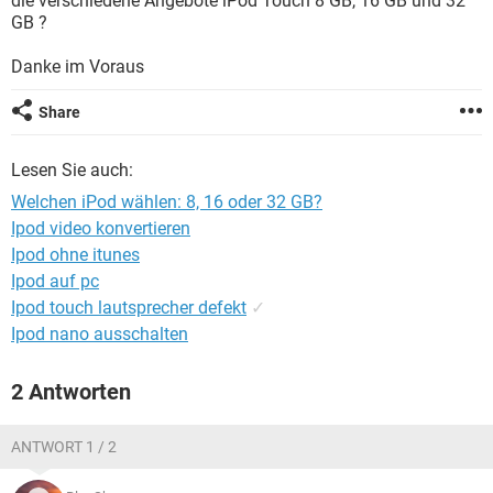
die verschiedene Angebote iPod Touch 8 GB, 16 GB und 32
FACEBOOK
HARDWARE
GB ?
Danke im Voraus
Share
Lesen Sie auch:
Welchen iPod wählen: 8, 16 oder 32 GB?
Ipod video konvertieren
Ipod ohne itunes
Ipod auf pc
Ipod touch lautsprecher defekt
✓
Ipod nano ausschalten
2 Antworten
ANTWORT 1 / 2