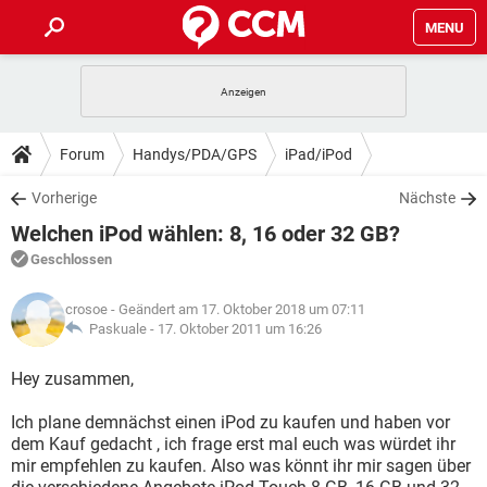
MENU
HOME
SPIELE
STREAMING
TIPPS & TRICKS
Forum
Handys/PDA/GPS
iPad/iPod
ANDROID
IOS
SPIELE
STREAMING
DOWNLOADS
Vorherige
Nächste
WINDOWS 10
INSTAGRAM
ANDROID
IOS
Welchen iPod wählen: 8, 16 oder 32 GB?
WHATSAPP
SPIELE
TIKTOK
STREAMING
FORUM
WINDOWS 10
INSTAGRAM
Geschlossen
FACEBOOK
ANDROID
HARDWARE
IOS
WHATSAPP
SPIELE
TIKTOK
STREAMING
LEXIKON
WINDOWS 10
crosoe
- Geändert am 17. Oktober 2018 um 07:11
INSTAGRAM
FACEBOOK
ANDROID
HARDWARE
IOS
Paskuale -
17. Oktober 2011 um 16:26
WHATSAPP
SPIELE
TIKTOK
STREAMING
WINDOWS 10
INSTAGRAM
Hey zusammen,
FACEBOOK
ANDROID
HARDWARE
IOS
WHATSAPP
TIKTOK
Ich plane demnächst einen iPod zu kaufen und haben vor
WINDOWS 10
INSTAGRAM
FACEBOOK
HARDWARE
dem Kauf gedacht , ich frage erst mal euch was würdet ihr
WHATSAPP
TIKTOK
mir empfehlen zu kaufen. Also was könnt ihr mir sagen über