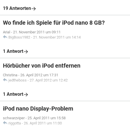
19 Antworten
Wo finde ich Spiele für iPod nano 8 GB?
Arial
-
21. November 2011 um 09:11
BigBoss1982
-
21. November 2011 um 14:14
1 Antwort
Hörbücher von iPod entfernen
Christina
-
26. April 2012 um 17:31
jedtheboss
-
27. April 2012 um 12:42
1 Antwort
iPod nano Display-Problem
schwarzviper
-
25. April 2011 um 15:58
riggotta
-
26. April 2011 um 11:00