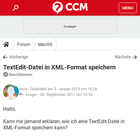
MENU
HOME
SPIELE
STREAMING
TIPPS & TRICKS
Forum
MacOS
ANDROID
IOS
SPIELE
STREAMING
DOWNLOADS
Vorherige
Nächste
WINDOWS 10
INSTAGRAM
ANDROID
IOS
TextEdit-Datei in XML-Format speichern
WHATSAPP
SPIELE
TIKTOK
STREAMING
FORUM
WINDOWS 10
INSTAGRAM
Geschlossen
FACEBOOK
ANDROID
HARDWARE
IOS
WHATSAPP
SPIELE
TIKTOK
STREAMING
LEXIKON
WINDOWS 10
nova
- Geändert am 5. Januar 2019 um 16:26
INSTAGRAM
FACEBOOK
ANDROID
HARDWARE
IOS
kruger -
30. September 2011 um 10:53
WHATSAPP
SPIELE
TIKTOK
STREAMING
WINDOWS 10
INSTAGRAM
Hallo,
FACEBOOK
ANDROID
HARDWARE
IOS
WHATSAPP
TIKTOK
Kann mir jemand erklären, wie ich eine TextEdit-Datei in
WINDOWS 10
INSTAGRAM
FACEBOOK
HARDWARE
XML-Format speichern kann?
WHATSAPP
TIKTOK