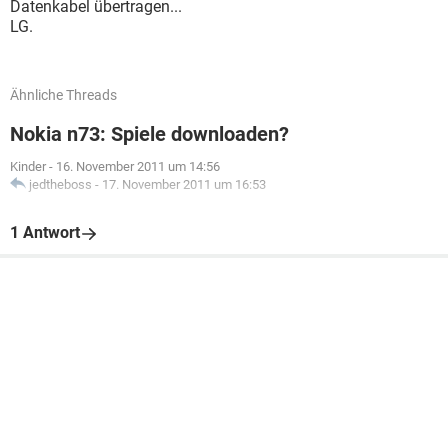
Datenkabel übertragen...
LG.
Ähnliche Threads
Nokia n73: Spiele downloaden?
Kinder
-
16. November 2011 um 14:56
jedtheboss
-
17. November 2011 um 16:53
1 Antwort