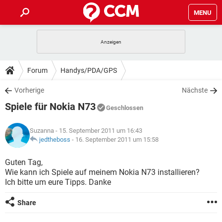
MENU
HOME
SPIELE
STREAMING
TIPPS & TRICKS
Forum
Handys/PDA/GPS
ANDROID
IOS
SPIELE
STREAMING
DOWNLOADS
Vorherige
Nächste
WINDOWS 10
INSTAGRAM
ANDROID
IOS
Spiele für Nokia N73
WHATSAPP
SPIELE
TIKTOK
STREAMING
Geschlossen
FORUM
WINDOWS 10
INSTAGRAM
FACEBOOK
ANDROID
HARDWARE
IOS
Suzanna
- 15. September 2011 um 16:43
WHATSAPP
SPIELE
TIKTOK
STREAMING
LEXIKON
jedtheboss
-
16. September 2011 um 15:58
WINDOWS 10
INSTAGRAM
FACEBOOK
ANDROID
HARDWARE
IOS
WHATSAPP
SPIELE
TIKTOK
STREAMING
Guten Tag,
WINDOWS 10
INSTAGRAM
Wie kann ich Spiele auf meinem Nokia N73 installieren?
FACEBOOK
ANDROID
HARDWARE
IOS
Ich bitte um eure Tipps. Danke
WHATSAPP
TIKTOK
WINDOWS 10
INSTAGRAM
FACEBOOK
HARDWARE
Share
WHATSAPP
TIKTOK