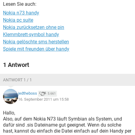
FACEBOOK
HARDWARE
Lesen Sie auch:
Nokia n73 handy
Nokia pc suite
Nokia zurücksetzen ohne pin
Klemmbrett-symbol handy
Nokia gelöschte sms herstellen
Spiele mit freunden über handy
1 Antwort
ANTWORT 1 / 1
jedtheboss
5.661
16. September 2011 um 15:58
Hallo,
Also, auf dem Nokia N73 läuft Symbian als System, und
dafür sind .sis Dateiname gut geeignet. Wenn du solche
hast, kannst du einfach die Datei einfach auf dein Handy per