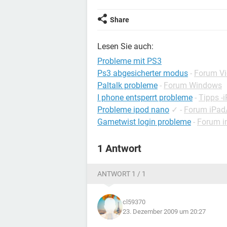
Share
Lesen Sie auch:
Probleme mit PS3
Ps3 abgesicherter modus
-
Forum Vi
Paltalk probleme
-
Forum Windows
I phone entsperrt probleme
-
Tipps -
Probleme ipod nano
✓
-
Forum iPad
Gametwist login probleme
-
Forum in
1 Antwort
ANTWORT 1 / 1
cl59370
23. Dezember 2009 um 20:27