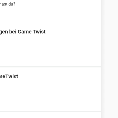
 hast du?
ggen bei Game Twist
ameTwist