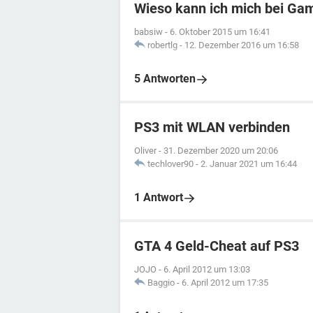
Wieso kann ich mich bei Gam
babsiw
-
6. Oktober 2015 um 16:41
robertlg
-
12. Dezember 2016 um 16:58
5 Antworten
PS3 mit WLAN verbinden
Oliver
-
31. Dezember 2020 um 20:06
techlover90
-
2. Januar 2021 um 16:44
1 Antwort
GTA 4 Geld-Cheat auf PS3
JOJO
-
6. April 2012 um 13:03
Baggio
-
6. April 2012 um 17:35