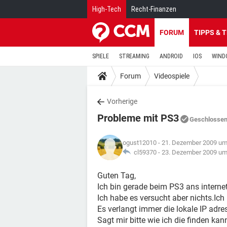
High-Tech
Recht-Finanzen
FORUM
TIPPS & 
SPIELE
STREAMING
ANDROID
IOS
WIND
Forum
Videospiele
Vorherige
Probleme mit PS3
Geschlosse
ogust12010
- 21. Dezember 2009 um
cl59370 -
23. Dezember 2009 um
Guten Tag,
Ich bin gerade beim PS3 ans internet
Ich habe es versucht aber nichts.Ich
Es verlangt immer die lokale IP adres
Sagt mir bitte wie ich die finden ka