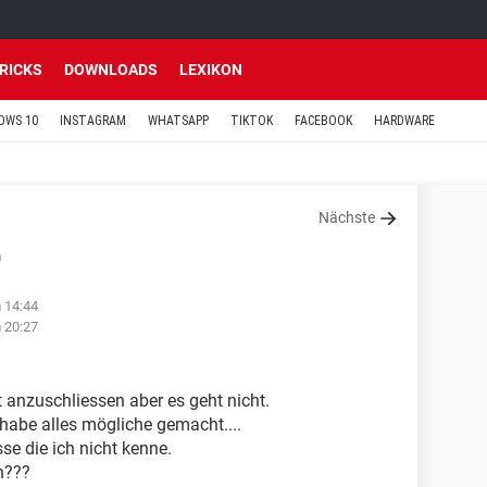
TRICKS
DOWNLOADS
LEXIKON
OWS 10
INSTAGRAM
WHATSAPP
TIKTOK
FACEBOOK
HARDWARE
Nächste
n
 14:44
 20:27
 anzuschliessen aber es geht nicht.
 habe alles mögliche gemacht....
se die ich nicht kenne.
nn???