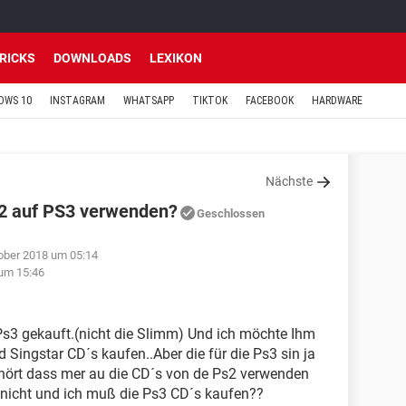
TRICKS
DOWNLOADS
LEXIKON
OWS 10
INSTAGRAM
WHATSAPP
TIKTOK
FACEBOOK
HARDWARE
Nächste
S2 auf PS3 verwenden?
Geschlossen
ober 2018 um 05:14
um 15:46
 Ps3 gekauft.(nicht die Slimm) Und ich möchte Ihm
Singstar CD´s kaufen..Aber die für die Ps3 sin ja
hört dass mer au die CD´s von de Ps2 verwenden
 nicht und ich muß die Ps3 CD´s kaufen??