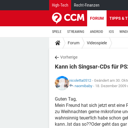
High-Tech
Recht-Finanzen
FORUM
TIPPS & 
SPIELE
STREAMING
ANDROID
IOS
WIND
Forum
Videospiele
Vorherige
Kann ich Singsar-CDs für P
nicoletta0512
- Geändert am 30. Okt
naomibaby
-
18. Dezember 2009 
Guten Tag,
Mein Freund hat sich jetzt erst eine
zu Weihnachten gerne mikrofone und 
wahnsinnig teuer!Ich habe schon ge
kann..Ist das so??Oder geht das gar