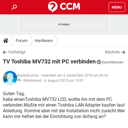
MENU
HOME
SPIELE
STREAMING
TIPPS & TRICKS
Forum
Hardware
ANDROID
IOS
SPIELE
STREAMING
DOWNLOADS
Vorherige
Nächste
WINDOWS 10
INSTAGRAM
ANDROID
IOS
TV Toshiba MV732 mit PC verbinden
WHATSAPP
SPIELE
TIKTOK
STREAMING
Geschlossen
FORUM
WINDOWS 10
INSTAGRAM
FACEBOOK
ANDROID
HARDWARE
IOS
Boxentrucker
- Geändert am 5. Dezember 2018 um 06:34
WHATSAPP
SPIELE
TIKTOK
STREAMING
LEXIKON
RobinHood -
6. August 2012 um 15:07
WINDOWS 10
INSTAGRAM
FACEBOOK
ANDROID
HARDWARE
IOS
WHATSAPP
SPIELE
TIKTOK
STREAMING
Guten Tag,
WINDOWS 10
INSTAGRAM
habe einenToshiba MV732 LCD, wollte ihn mit dem PC
FACEBOOK
ANDROID
HARDWARE
IOS
verbinden.Mußte mir einen Toshiba LAN Adapter kaufen laut
WHATSAPP
TIKTOK
Anleitung .Komme aber mit der Installation nicht zurecht.Wer
WINDOWS 10
INSTAGRAM
FACEBOOK
HARDWARE
kann mir helfen bei der Einrichtung von Anfang an?
WHATSAPP
TIKTOK