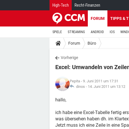
High-Tech
Recht-Finanzen
FORUM
TIPPS & 
SPIELE
STREAMING
ANDROID
IOS
WIND
Forum
Büro
Vorherige
Excel: Umwandeln von Zeilen
Pepita
- 9. Juni 2011 um 17:31
dinos -
14. Juni 2011 um 13:12
hallo,
ich habe eine Excel-Tabelle fertig er
was übersehen haben dh. im Klartext
Jetzt muss ich eine Zeile in eine S