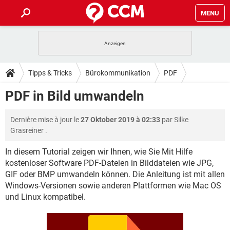
MENU
HOME
SPIELE
STREAMING
TIPPS & TRICKS
Tipps & Tricks
Bürokommunikation
PDF
ANDROID
IOS
SPIELE
STREAMING
DOWNLOADS
PDF in Bild umwandeln
WINDOWS 10
INSTAGRAM
ANDROID
IOS
WHATSAPP
SPIELE
TIKTOK
STREAMING
FORUM
Dernière mise à jour le
27 Oktober 2019 à 02:33
par
Silke
WINDOWS 10
INSTAGRAM
FACEBOOK
ANDROID
HARDWARE
IOS
Grasreiner
.
WHATSAPP
SPIELE
TIKTOK
STREAMING
LEXIKON
WINDOWS 10
INSTAGRAM
In diesem Tutorial zeigen wir Ihnen, wie Sie Mit Hilfe
FACEBOOK
ANDROID
HARDWARE
IOS
kostenloser Software PDF-Dateien in Bilddateien wie JPG,
WHATSAPP
SPIELE
TIKTOK
STREAMING
WINDOWS 10
INSTAGRAM
GIF oder BMP umwandeln können. Die Anleitung ist mit allen
FACEBOOK
ANDROID
HARDWARE
IOS
Windows-Versionen sowie anderen Plattformen wie Mac OS
WHATSAPP
TIKTOK
und Linux kompatibel.
WINDOWS 10
INSTAGRAM
FACEBOOK
HARDWARE
WHATSAPP
TIKTOK