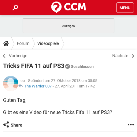
MENU
HOME
SPIELE
STREAMING
TIPPS & TRICKS
Forum
Videospiele
ANDROID
IOS
SPIELE
STREAMING
DOWNLOADS
Vorherige
Nächste
WINDOWS 10
INSTAGRAM
ANDROID
IOS
Tricks FIFA 11 auf PS3
WHATSAPP
SPIELE
TIKTOK
STREAMING
Geschlossen
FORUM
WINDOWS 10
INSTAGRAM
FACEBOOK
ANDROID
HARDWARE
IOS
Leo
- Geändert am 27. Oktober 2018 um 05:05
WHATSAPP
SPIELE
TIKTOK
STREAMING
LEXIKON
The Warrior 007
-
27. April 2011 um 17:42
WINDOWS 10
INSTAGRAM
FACEBOOK
ANDROID
HARDWARE
IOS
WHATSAPP
SPIELE
TIKTOK
STREAMING
Guten Tag,
WINDOWS 10
INSTAGRAM
FACEBOOK
ANDROID
HARDWARE
IOS
Gibt es eine Video für neue Tricks Fifa 11 auf PS3?
WHATSAPP
TIKTOK
WINDOWS 10
INSTAGRAM
FACEBOOK
HARDWARE
Share
WHATSAPP
TIKTOK