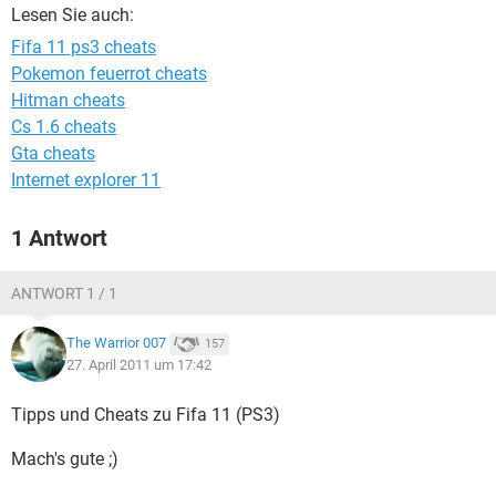
FACEBOOK
HARDWARE
Lesen Sie auch:
Fifa 11 ps3 cheats
Pokemon feuerrot cheats
Hitman cheats
Cs 1.6 cheats
Gta cheats
Internet explorer 11
1 Antwort
ANTWORT 1 / 1
The Warrior 007
157
27. April 2011 um 17:42
Tipps und Cheats zu Fifa 11 (PS3)
Mach's gute ;)