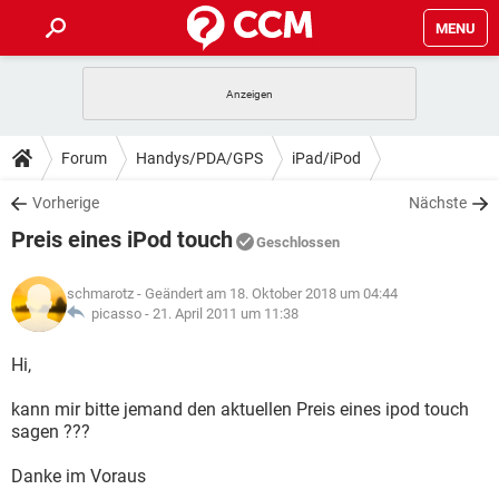
MENU
HOME
SPIELE
STREAMING
TIPPS & TRICKS
Forum
Handys/PDA/GPS
iPad/iPod
ANDROID
IOS
SPIELE
STREAMING
DOWNLOADS
Vorherige
Nächste
WINDOWS 10
INSTAGRAM
ANDROID
IOS
Preis eines iPod touch
WHATSAPP
SPIELE
TIKTOK
STREAMING
Geschlossen
FORUM
WINDOWS 10
INSTAGRAM
FACEBOOK
ANDROID
HARDWARE
IOS
schmarotz
- Geändert am 18. Oktober 2018 um 04:44
WHATSAPP
SPIELE
TIKTOK
STREAMING
LEXIKON
picasso -
21. April 2011 um 11:38
WINDOWS 10
INSTAGRAM
FACEBOOK
ANDROID
HARDWARE
IOS
WHATSAPP
SPIELE
TIKTOK
STREAMING
Hi,
WINDOWS 10
INSTAGRAM
FACEBOOK
ANDROID
HARDWARE
IOS
kann mir bitte jemand den aktuellen Preis eines ipod touch
WHATSAPP
TIKTOK
sagen ???
WINDOWS 10
INSTAGRAM
FACEBOOK
HARDWARE
WHATSAPP
TIKTOK
Danke im Voraus