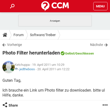
MENU
HOME
SPIELE
STREAMING
TIPPS & TRICKS
Forum
Software/Treiber
ANDROID
IOS
SPIELE
STREAMING
DOWNLOADS
Vorherige
Nächste
WINDOWS 10
INSTAGRAM
ANDROID
IOS
Photo Filter herunterladen
WHATSAPP
SPIELE
TIKTOK
STREAMING
Gelöst
/Geschlossen
FORUM
WINDOWS 10
INSTAGRAM
FACEBOOK
ANDROID
HARDWARE
IOS
Ketchuppa
- 19. April 2011 um 10:29
WHATSAPP
SPIELE
TIKTOK
STREAMING
LEXIKON
jedtheboss
-
20. April 2011 um 12:22
WINDOWS 10
INSTAGRAM
FACEBOOK
ANDROID
HARDWARE
IOS
WHATSAPP
SPIELE
TIKTOK
STREAMING
Guten Tag,
WINDOWS 10
INSTAGRAM
FACEBOOK
ANDROID
HARDWARE
IOS
Ich brauche ein Link um Photo filter zu downloaden. bitte ul
WHATSAPP
TIKTOK
Hilfe, danke.
WINDOWS 10
INSTAGRAM
FACEBOOK
HARDWARE
WHATSAPP
TIKTOK
Share