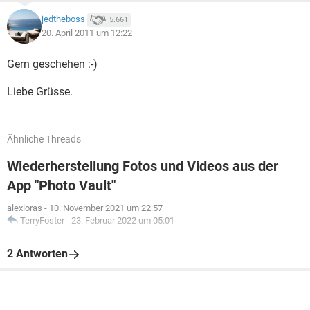
jedtheboss
5.661
20. April 2011 um 12:22
Gern geschehen :-)
Liebe Grüsse.
Ähnliche Threads
Wiederherstellung Fotos und Videos aus der
App "Photo Vault"
alexloras
-
10. November 2021 um 22:57
TerryFoster
-
23. Februar 2022 um 05:01
2 Antworten