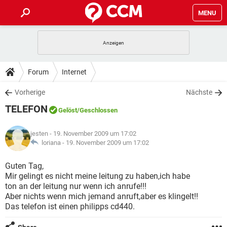
MENU
HOME
SPIELE
STREAMING
TIPPS & TRICKS
Forum
Internet
ANDROID
IOS
SPIELE
STREAMING
DOWNLOADS
Vorherige
Nächste
WINDOWS 10
INSTAGRAM
ANDROID
IOS
TELEFON
WHATSAPP
SPIELE
TIKTOK
STREAMING
Gelöst
/Geschlossen
FORUM
WINDOWS 10
INSTAGRAM
FACEBOOK
ANDROID
HARDWARE
IOS
jesten
- 19. November 2009 um 17:02
WHATSAPP
SPIELE
TIKTOK
STREAMING
LEXIKON
loriana -
19. November 2009 um 17:02
WINDOWS 10
INSTAGRAM
FACEBOOK
ANDROID
HARDWARE
IOS
WHATSAPP
SPIELE
TIKTOK
STREAMING
Guten Tag,
WINDOWS 10
INSTAGRAM
Mir gelingt es nicht meine leitung zu haben,ich habe
FACEBOOK
ANDROID
HARDWARE
IOS
ton an der leitung nur wenn ich anrufe!!!
WHATSAPP
TIKTOK
Aber nichts wenn mich jemand anruft,aber es klingelt!!
WINDOWS 10
INSTAGRAM
FACEBOOK
HARDWARE
Das telefon ist einen philipps cd440.
WHATSAPP
TIKTOK