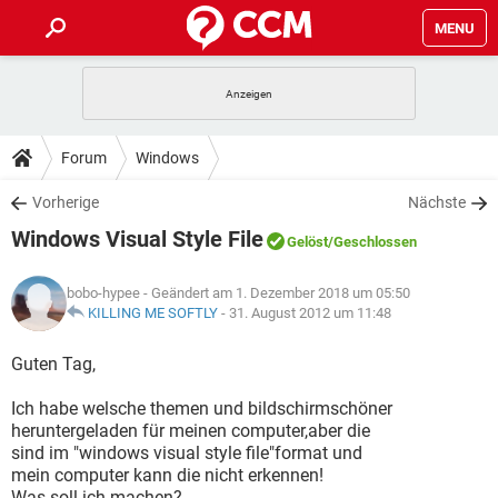
MENU
HOME
SPIELE
STREAMING
TIPPS & TRICKS
Forum
Windows
ANDROID
IOS
SPIELE
STREAMING
DOWNLOADS
Vorherige
Nächste
WINDOWS 10
INSTAGRAM
ANDROID
IOS
Windows Visual Style File
WHATSAPP
SPIELE
TIKTOK
STREAMING
Gelöst
/Geschlossen
FORUM
WINDOWS 10
INSTAGRAM
FACEBOOK
ANDROID
HARDWARE
IOS
bobo-hypee
- Geändert am 1. Dezember 2018 um 05:50
WHATSAPP
SPIELE
TIKTOK
STREAMING
LEXIKON
KILLING ME SOFTLY
-
31. August 2012 um 11:48
WINDOWS 10
INSTAGRAM
FACEBOOK
ANDROID
HARDWARE
IOS
WHATSAPP
SPIELE
TIKTOK
STREAMING
Guten Tag,
WINDOWS 10
INSTAGRAM
FACEBOOK
ANDROID
HARDWARE
IOS
Ich habe welsche themen und bildschirmschöner
WHATSAPP
TIKTOK
heruntergeladen für meinen computer,aber die
WINDOWS 10
INSTAGRAM
FACEBOOK
HARDWARE
sind im "windows visual style file"format und
WHATSAPP
TIKTOK
mein computer kann die nicht erkennen!
Was soll ich machen?