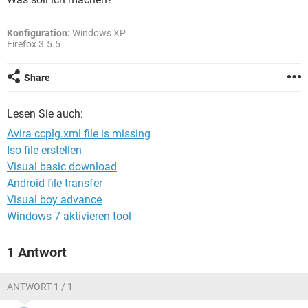
FACEBOOK
HARDWARE
Konfiguration:
Windows XP
Firefox 3.5.5
Share
Lesen Sie auch:
Avira ccplg.xml file is missing
Iso file erstellen
Visual basic download
Android file transfer
Visual boy advance
Windows 7 aktivieren tool
1 Antwort
ANTWORT 1 / 1