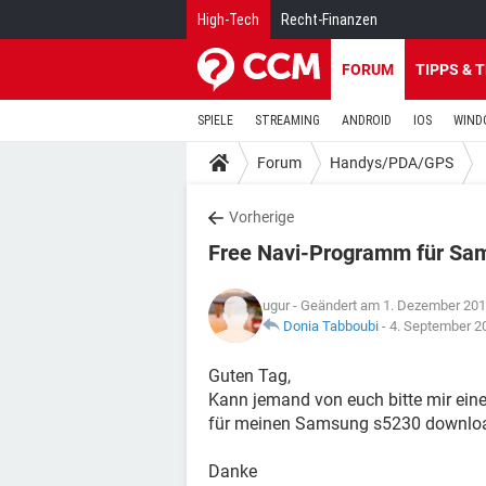
High-Tech
Recht-Finanzen
FORUM
TIPPS & 
SPIELE
STREAMING
ANDROID
IOS
WIND
Forum
Handys/PDA/GPS
Vorherige
Free Navi-Programm für Sa
ugur
- Geändert am 1. Dezember 201
Donia Tabboubi
-
4. September 2
Guten Tag,
Kann jemand von euch bitte mir ein
für meinen Samsung s5230 downloa
Danke