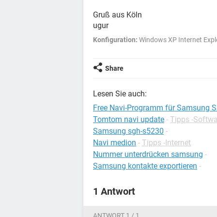
Gruß aus Köln
ugur
Konfiguration:
Windows XP Internet Expl
Share
Lesen Sie auch:
Free Navi-Programm für Samsung 
Tomtom navi update
-
Tipps -Softw
Samsung sgh-s5230
-
Navi medion
-
Tipps -Internet
Nummer unterdrücken samsung
-
Samsung kontakte exportieren
-
1 Antwort
ANTWORT 1 / 1