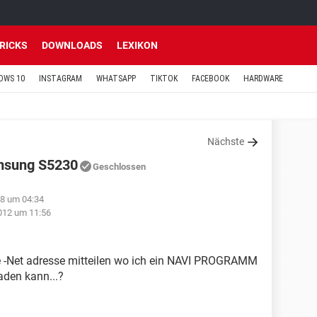
TRICKS
DOWNLOADS
LEXIKON
OWS 10
INSTAGRAM
WHATSAPP
TIKTOK
FACEBOOK
HARDWARE
Nächste
msung S5230
Geschlossen
8 um 04:34
012 um 11:56
e -Net adresse mitteilen wo ich ein NAVI PROGRAMM
den kann...?