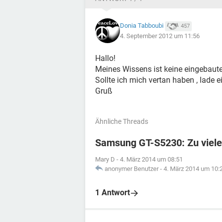
Donia Tabboubi
457
4. September 2012 um 11:56
Hallo!
Meines Wissens ist keine eingebaut
Sollte ich mich vertan haben , lade
Gruß
Ähnliche Threads
Samsung GT-S5230: Zu viele
Mary D
-
4. März 2014 um 08:51
anonymer Benutzer
-
4. März 2014 um 10:
1 Antwort