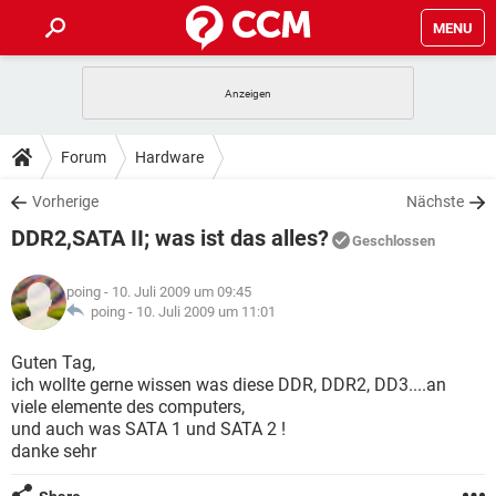
MENU
HOME
SPIELE
STREAMING
TIPPS & TRICKS
Forum
Hardware
ANDROID
IOS
SPIELE
STREAMING
DOWNLOADS
Vorherige
Nächste
WINDOWS 10
INSTAGRAM
ANDROID
IOS
DDR2,SATA II; was ist das alles?
WHATSAPP
SPIELE
TIKTOK
STREAMING
Geschlossen
FORUM
WINDOWS 10
INSTAGRAM
FACEBOOK
ANDROID
HARDWARE
IOS
poing
- 10. Juli 2009 um 09:45
WHATSAPP
SPIELE
TIKTOK
STREAMING
LEXIKON
poing -
10. Juli 2009 um 11:01
WINDOWS 10
INSTAGRAM
FACEBOOK
ANDROID
HARDWARE
IOS
WHATSAPP
SPIELE
TIKTOK
STREAMING
Guten Tag,
WINDOWS 10
INSTAGRAM
ich wollte gerne wissen was diese DDR, DDR2, DD3....an
FACEBOOK
ANDROID
HARDWARE
IOS
viele elemente des computers,
WHATSAPP
TIKTOK
und auch was SATA 1 und SATA 2 !
WINDOWS 10
INSTAGRAM
FACEBOOK
HARDWARE
danke sehr
WHATSAPP
TIKTOK