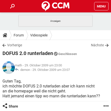
MENU
HOME
SPIELE
STREAMING
TIPPS & TRICKS
Forum
Videospiele
ANDROID
IOS
SPIELE
STREAMING
DOWNLOADS
Vorherige
Nächste
WINDOWS 10
INSTAGRAM
ANDROID
IOS
DOFUS 2.0 runterladen
WHATSAPP
SPIELE
TIKTOK
STREAMING
Geschlossen
FORUM
WINDOWS 10
INSTAGRAM
FACEBOOK
ANDROID
HARDWARE
IOS
math
- 29. Oktober 2009 um 23:00
WHATSAPP
SPIELE
TIKTOK
STREAMING
LEXIKON
demon -
29. Oktober 2009 um 23:07
WINDOWS 10
INSTAGRAM
FACEBOOK
ANDROID
HARDWARE
IOS
WHATSAPP
SPIELE
TIKTOK
STREAMING
Guten Tag,
WINDOWS 10
INSTAGRAM
ich möchte DOFUS 2.0 ruterladen aber ich kann nicht
FACEBOOK
ANDROID
HARDWARE
IOS
an die homepage weil die nicht geht.
WHATSAPP
TIKTOK
Hatt jemand einen tipp wo mann die runterladen kann??
WINDOWS 10
INSTAGRAM
FACEBOOK
HARDWARE
WHATSAPP
TIKTOK
Share