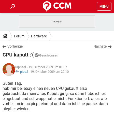
MENU
HOME
SPIELE
STREAMING
TIPPS & TRICKS
Forum
Hardware
ANDROID
IOS
SPIELE
STREAMING
DOWNLOADS
Vorherige
Nächste
WINDOWS 10
INSTAGRAM
ANDROID
IOS
CPU kaputt :'(
WHATSAPP
SPIELE
TIKTOK
STREAMING
Geschlossen
FORUM
WINDOWS 10
INSTAGRAM
FACEBOOK
ANDROID
HARDWARE
IOS
raphael
- 19. Oktober 2009 um 01:57
WHATSAPP
SPIELE
TIKTOK
STREAMING
LEXIKON
pico.l
-
19. Oktober 2009 um 22:10
WINDOWS 10
INSTAGRAM
FACEBOOK
ANDROID
HARDWARE
IOS
WHATSAPP
SPIELE
TIKTOK
STREAMING
Guten Tag,
WINDOWS 10
INSTAGRAM
hab mir bei ebay einen neuen CPU gekauft also
FACEBOOK
ANDROID
HARDWARE
IOS
gebraucht.da mein altes Kaputt ging. so dann habe ich es
WHATSAPP
TIKTOK
eingebaut und schwupp hat er nicht Funktioniert. alles wie
WINDOWS 10
INSTAGRAM
FACEBOOK
HARDWARE
vorher. mein pc piept einmal und dann ist eine pause. dann
WHATSAPP
TIKTOK
piept er wieder.