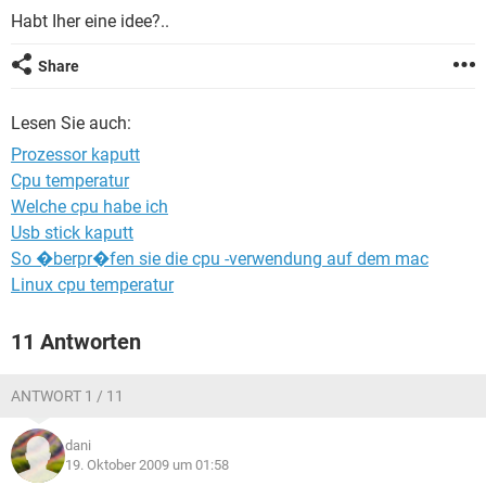
FACEBOOK
HARDWARE
Habt Iher eine idee?..
Share
Lesen Sie auch:
Prozessor kaputt
Cpu temperatur
Welche cpu habe ich
Usb stick kaputt
So �berpr�fen sie die cpu -verwendung auf dem mac
Linux cpu temperatur
11 Antworten
ANTWORT 1 / 11
dani
19. Oktober 2009 um 01:58