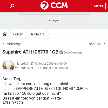
MENU
HOME
SPIELE
STREAMING
TIPPS & TRICKS
Forum
Hardware
ANDROID
IOS
SPIELE
STREAMING
DOWNLOADS
Vorherige
Nächste
WINDOWS 10
INSTAGRAM
ANDROID
IOS
Sapphire ATI HD5770 1GB
WHATSAPP
SPIELE
TIKTOK
STREAMING
Geschlossen
FORUM
WINDOWS 10
INSTAGRAM
FACEBOOK
ANDROID
HARDWARE
IOS
misterdidi
- 27. Oktober 2009 um 00:00
WHATSAPP
SPIELE
TIKTOK
STREAMING
LEXIKON
lordclever -
27. Oktober 2009 um 00:01
WINDOWS 10
INSTAGRAM
FACEBOOK
ANDROID
HARDWARE
IOS
WHATSAPP
SPIELE
TIKTOK
STREAMING
Guten Tag,
WINDOWS 10
INSTAGRAM
Ich wollte nur eure meinung mehr nicht.
FACEBOOK
ANDROID
HARDWARE
IOS
Ist eine SAPPHIRE ATI HD5770,1Gb,HDMI 1.3,PCIE
WHATSAPP
TIKTOK
für knapp 150 euro gut oder nicht?
WINDOWS 10
INSTAGRAM
FACEBOOK
HARDWARE
Das ist ein foto von der grafikkarte :
WHATSAPP
TIKTOK
ATI HD5770