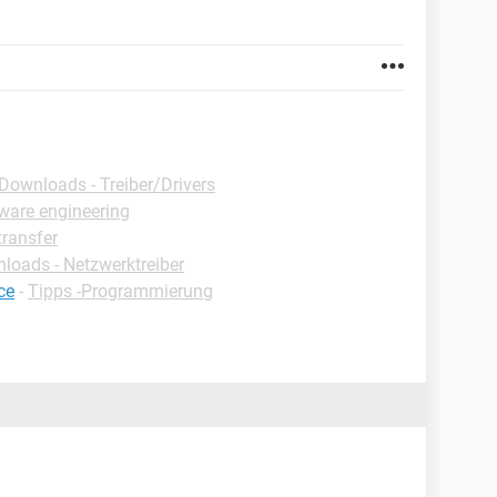
Downloads - Treiber/Drivers
tware engineering
ransfer
loads - Netzwerktreiber
ce
-
Tipps -Programmierung