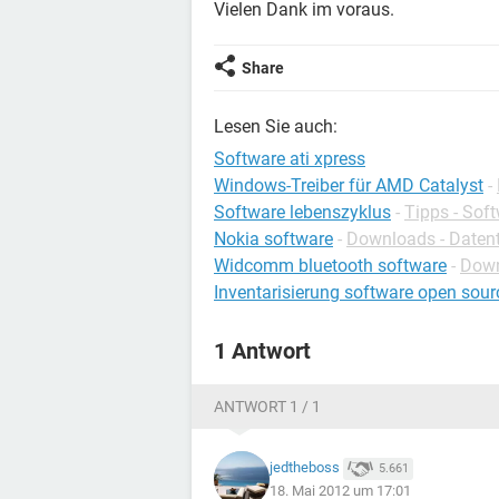
Vielen Dank im voraus.
Share
Lesen Sie auch:
Software ati xpress
Windows-Treiber für AMD Catalyst
-
Software lebenszyklus
-
Tipps - Sof
Nokia software
-
Downloads - Datent
Widcomm bluetooth software
-
Down
Inventarisierung software open sour
1 Antwort
ANTWORT 1 / 1
jedtheboss
5.661
18. Mai 2012 um 17:01