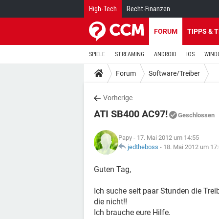
High-Tech
Recht-Finanzen
FORUM
TIPPS & 
SPIELE
STREAMING
ANDROID
IOS
WIND
Forum
Software/Treiber
Vorherige
ATI SB400 AC97!
Geschlossen
Papy
- 17. Mai 2012 um 14:55
jedtheboss
-
18. Mai 2012 um 17
Guten Tag,
Ich suche seit paar Stunden die Tre
die nicht!!
Ich brauche eure Hilfe.