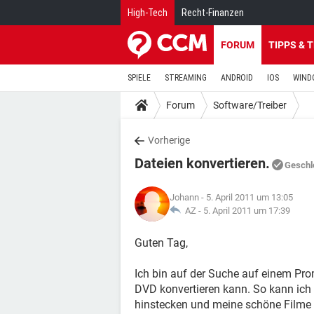
High-Tech
Recht-Finanzen
FORUM
TIPPS & 
SPIELE
STREAMING
ANDROID
IOS
WIND
Forum
Software/Treiber
Vorherige
Dateien konvertieren.
Geschl
Johann
- 5. April 2011 um 13:05
AZ -
5. April 2011 um 17:39
Guten Tag,
Ich bin auf der Suche auf einem Pr
DVD konvertieren kann. So kann ich
hinstecken und meine schöne Filme 