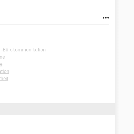
s -Bürokommunikation
one
re
tion
rheit