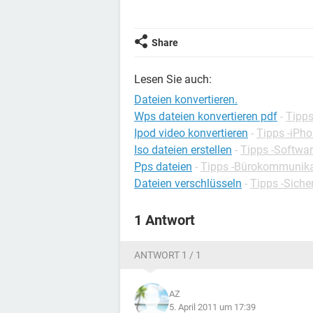
Share
Lesen Sie auch:
Dateien konvertieren.
Wps dateien konvertieren pdf
-
Tipp
Ipod video konvertieren
-
Tipps -iPh
Iso dateien erstellen
-
Tipps -Softwa
Pps dateien
-
Tipps -Bürokommunika
Dateien verschlüsseln
-
Tipps -Siche
1 Antwort
ANTWORT 1 / 1
AZ
5. April 2011 um 17:39