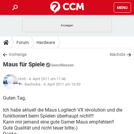
MENU
HOME
SPIELE
STREAMING
TIPPS & TRICKS
Forum
Hardware
ANDROID
IOS
SPIELE
STREAMING
DOWNLOADS
Vorherige
Nächste
WINDOWS 10
INSTAGRAM
ANDROID
IOS
Maus für Spiele
WHATSAPP
SPIELE
TIKTOK
STREAMING
Geschlossen
FORUM
WINDOWS 10
INSTAGRAM
FACEBOOK
ANDROID
HARDWARE
IOS
Ümit
- 4. April 2011 um 11:46
WHATSAPP
SPIELE
TIKTOK
STREAMING
LEXIKON
Bashioka -
4. April 2011 um 16:50
WINDOWS 10
INSTAGRAM
FACEBOOK
ANDROID
HARDWARE
IOS
WHATSAPP
SPIELE
TIKTOK
STREAMING
Guten Tag,
WINDOWS 10
INSTAGRAM
FACEBOOK
ANDROID
HARDWARE
IOS
Ich habe aktuell die Maus Logitech VX révolution und die
WHATSAPP
TIKTOK
funktioniert beim Spielen überhaupt nicht!!!
WINDOWS 10
INSTAGRAM
FACEBOOK
HARDWARE
Kann mir jemand eine gute Gamer Maus empfehlen!!
WHATSAPP
TIKTOK
Gute Qualität und nicht teuer bitte;-)
Danke