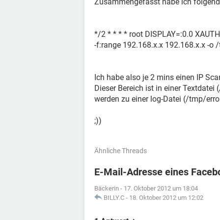
Zusammengefasst habe ich folgend
*/2 * * * * root DISPLAY=:0.0 XAUT
-f:range 192.168.x.x 192.168.x.x -o 
Ich habe also je 2 mins einen IP Sca
Dieser Bereich ist in einer Textdatei
werden zu einer log-Datei (/tmp/error
;))
Ähnliche Threads
E-Mail-Adresse eines Faceb
Bäckerin
-
17. Oktober 2012 um 18:04
BILLY.C
-
18. Oktober 2012 um 12:02