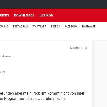
TRICKS
DOWNLOADS
LEXIKON
OWS 10
INSTAGRAM
WHATSAPP
TIKTOK
FACEBOOK
HARDWARE
Nächste
chlossen
3
6:29
 gefunden aber mein Problem kommt nicht von ihrer
er Programme , die sie ausführen kann.