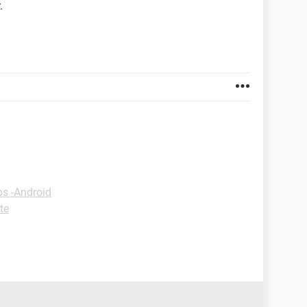
.
ps -Android
te