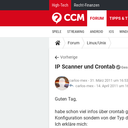
High-Tech
Recht-Finanzen
FORUM
TIPPS & 
SPIELE
STREAMING
ANDROID
IOS
WIND
Forum
Linux/Unix
Vorherige
IP Scanner und Crontab
Ges
carlos-mex
- 31. März 2011 um 16:5
carlos-mex -
14. April 2011 um 1
Guten Tag,
habe schon viel infos über crontab
Konfiguration sondern von der Typ d
Ich erkläre mich: