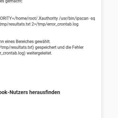
es gemacht:
HORITY=/home/root/.Xauthority /usr/bin/ipscan -sq
/tmp/resultats.txt 2>/tmp/error_crontab.log
nn eines Bereiches gewählt.
 (/tmp/resultats.txt) gespeichert und die Fehler
_crontab.log) weitergeleitet.
ook-Nutzers herausfinden