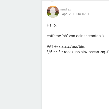
mandrax
1. April 2011 um 15:31
Hallo,
entferne "sh" von deiner crontab ;)
PATH=x:x:x:x:/usr/bin:
*/5 * * * * root /usr/bin/ipscan -sq 