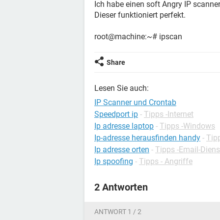
Ich habe einen soft Angry IP scanner
Dieser funktioniert perfekt.
root@machine:~# ipscan
Share
Lesen Sie auch:
IP Scanner und Crontab
Speedport ip
-
Tipps -Internet
Ip adresse laptop
-
Tipps -Windows
Ip-adresse herausfinden handy
-
Tip
Ip adresse orten
-
Tipps -Email-Diens
Ip spoofing
-
Tipps - Angriffe
2 Antworten
ANTWORT 1 / 2