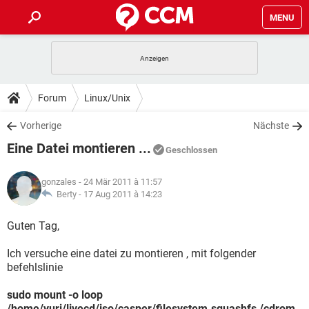
MENU
HOME
SPIELE
STREAMING
TIPPS & TRICKS
Forum
Linux/Unix
ANDROID
IOS
SPIELE
STREAMING
DOWNLOADS
Vorherige
Nächste
WINDOWS 10
INSTAGRAM
ANDROID
IOS
Eine Datei montieren ...
WHATSAPP
SPIELE
TIKTOK
STREAMING
Geschlossen
FORUM
WINDOWS 10
INSTAGRAM
FACEBOOK
ANDROID
HARDWARE
IOS
gonzales
- 24 Mär 2011 à 11:57
WHATSAPP
SPIELE
TIKTOK
STREAMING
LEXIKON
Berty -
17 Aug 2011 à 14:23
WINDOWS 10
INSTAGRAM
FACEBOOK
ANDROID
HARDWARE
IOS
WHATSAPP
SPIELE
TIKTOK
STREAMING
Guten Tag,
WINDOWS 10
INSTAGRAM
FACEBOOK
ANDROID
HARDWARE
IOS
Ich versuche eine datei zu montieren , mit folgender
WHATSAPP
TIKTOK
befehlslinie
WINDOWS 10
INSTAGRAM
FACEBOOK
HARDWARE
WHATSAPP
TIKTOK
sudo mount -o loop
/home/yuri/livecd/iso/casper/filesystem.squashfs /cdrom