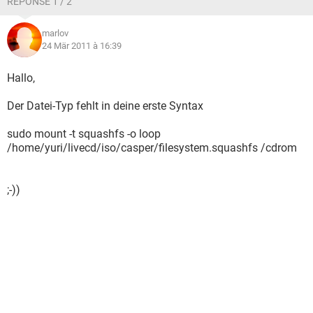
RÉPONSE 1 / 2
marlov
24 Mär 2011 à 16:39
Hallo,
Der Datei-Typ fehlt in deine erste Syntax
sudo mount -t squashfs -o loop
/home/yuri/livecd/iso/casper/filesystem.squashfs /cdrom
;-))