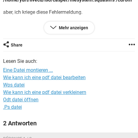
FACEBOOK
HARDWARE
aber, ich kriege diese Fehlermeldung.
mount: wrong fs type, bad option, bad superblock on
Mehr anzeigen
/dev/loop1,
missing codepage or helper program, or other error
In some cases useful info is found in syslog - try
Share
dmesg | tail or so
Lesen Sie auch:
und wenn ich nun folgende Kommando
Eine Datei montieren ...
Wie kann ich eine pdf datei bearbeiten
sudo mount -o loop ubuntu-desktop-xxx.iso /cdrom
Wps datei
eingebe funktioniert es sehr gut.
Wie kann ich eine pdf datei verkleinern
Odt datei öffnen
Nun, wo liegt die Differenz?
.Ps datei
Danke
2 Antworten