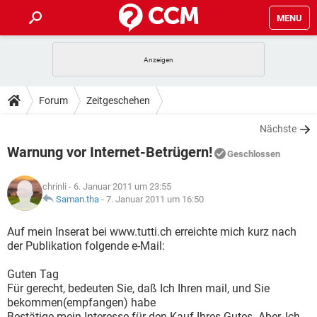
MENU
HOME
SPIELE
STREAMING
TIPPS & TRICKS
Forum
Zeitgeschehen
ANDROID
IOS
SPIELE
STREAMING
DOWNLOADS
Nächste
WINDOWS 10
INSTAGRAM
ANDROID
IOS
Warnung vor Internet-Betrügern!
WHATSAPP
SPIELE
TIKTOK
STREAMING
Geschlossen
FORUM
WINDOWS 10
INSTAGRAM
FACEBOOK
ANDROID
HARDWARE
IOS
chrinli
- 6. Januar 2011 um 23:55
WHATSAPP
SPIELE
TIKTOK
STREAMING
LEXIKON
Saman.tha
-
7. Januar 2011 um 16:50
WINDOWS 10
INSTAGRAM
FACEBOOK
ANDROID
HARDWARE
IOS
WHATSAPP
SPIELE
TIKTOK
STREAMING
Auf mein Inserat bei www.tutti.ch erreichte mich kurz nach
WINDOWS 10
INSTAGRAM
der Publikation folgende e-Mail:
FACEBOOK
ANDROID
HARDWARE
IOS
WHATSAPP
TIKTOK
Guten Tag
WINDOWS 10
INSTAGRAM
FACEBOOK
HARDWARE
Für gerecht, bedeuten Sie, daß Ich Ihren mail, und Sie
WHATSAPP
TIKTOK
bekommen(empfangen) habe
Bestätige mein Interesse für den Kauf Ihres Gutes .Aber, Ich