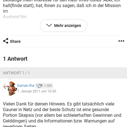
FACEBOOK
HARDWARE
halt(finde statt), hat, Ihnen zu sagen, daß ich in der Mission
im
Ausland bin
Aus Gründen(Verständen) von Jobs, damit Sie ich zu
Mehr anzeigen
reservierien das
Gut und damit ich, Ihnen den Verkauf zu blockieren,
vorschlage
Share
Also, Ihnen Ihren Lohn von Vollmacht Cash via die Agentur
Western
Union zu regulieren(festzustellen), die ist
1 Antwort
Unter Berücksichtigung der Tatsache, die mir meine
Berufspflichten
ANTWORT 1 / 1
vorerst hindern, ins Land zurückzukehren.
Ich bin ganz bereit, wenn Sie im Einverständnis mit mir sind
.So dafür machen Sie ich ihre vollständigen
Saman.tha
1.583
Personalien(Koordinaten)
7. Januar 2011 um 16:50
erreichen, die sind:
- Ihre vollständige Adresse(Geschick).
Vielen Dank für deinen Hinweis. Es gibt tatsächlich viele
- Personalbeweis
Gauner in Netz und der beste Schutz ist eine gesunde
- feste und tragbare Nummer.
Portion Skepsis (vor allem bei schleierhaften Gewinnen und
- Ihr äußerster Preis
Gelddingen) und die Informationen bzw. Warnungen auf
Das Recycling betreffend, als Sie kassiert hätten
jeweiligen Seiten.