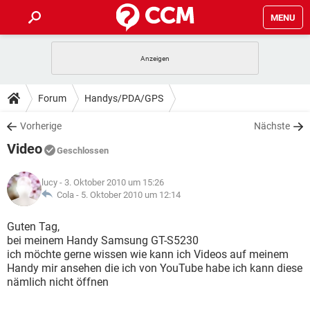
MENU
HOME
SPIELE
STREAMING
TIPPS & TRICKS
Forum
Handys/PDA/GPS
ANDROID
IOS
SPIELE
STREAMING
DOWNLOADS
Vorherige
Nächste
WINDOWS 10
INSTAGRAM
ANDROID
IOS
Video
WHATSAPP
SPIELE
TIKTOK
STREAMING
Geschlossen
FORUM
WINDOWS 10
INSTAGRAM
FACEBOOK
ANDROID
HARDWARE
IOS
lucy
- 3. Oktober 2010 um 15:26
WHATSAPP
SPIELE
TIKTOK
STREAMING
LEXIKON
Cola -
5. Oktober 2010 um 12:14
WINDOWS 10
INSTAGRAM
FACEBOOK
ANDROID
HARDWARE
IOS
WHATSAPP
SPIELE
TIKTOK
STREAMING
Guten Tag,
WINDOWS 10
INSTAGRAM
bei meinem Handy Samsung GT-S5230
FACEBOOK
ANDROID
HARDWARE
IOS
ich möchte gerne wissen wie kann ich Videos auf meinem
WHATSAPP
TIKTOK
Handy mir ansehen die ich von YouTube habe ich kann diese
WINDOWS 10
INSTAGRAM
FACEBOOK
HARDWARE
nämlich nicht öffnen
WHATSAPP
TIKTOK