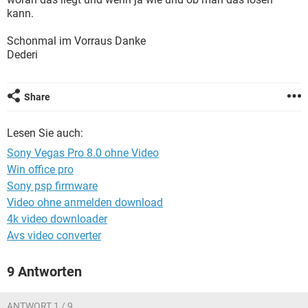
FACEBOOK
HARDWARE
kann.
Schonmal im Vorraus Danke
Dederi
Share
Lesen Sie auch:
Sony Vegas Pro 8.0 ohne Video
Win office pro
Sony psp firmware
Video ohne anmelden download
4k video downloader
Avs video converter
9 Antworten
ANTWORT 1 / 9