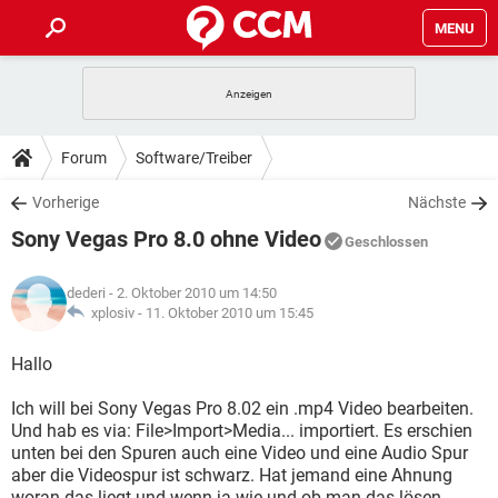
MENU
HOME
SPIELE
STREAMING
TIPPS & TRICKS
Forum
Software/Treiber
ANDROID
IOS
SPIELE
STREAMING
DOWNLOADS
Vorherige
Nächste
WINDOWS 10
INSTAGRAM
ANDROID
IOS
Sony Vegas Pro 8.0 ohne Video
WHATSAPP
SPIELE
TIKTOK
STREAMING
Geschlossen
FORUM
WINDOWS 10
INSTAGRAM
FACEBOOK
ANDROID
HARDWARE
IOS
dederi
- 2. Oktober 2010 um 14:50
WHATSAPP
SPIELE
TIKTOK
STREAMING
LEXIKON
xplosiv -
11. Oktober 2010 um 15:45
WINDOWS 10
INSTAGRAM
FACEBOOK
ANDROID
HARDWARE
IOS
WHATSAPP
SPIELE
TIKTOK
STREAMING
Hallo
WINDOWS 10
INSTAGRAM
FACEBOOK
ANDROID
HARDWARE
IOS
Ich will bei Sony Vegas Pro 8.02 ein .mp4 Video bearbeiten.
WHATSAPP
TIKTOK
Und hab es via: File>Import>Media... importiert. Es erschien
WINDOWS 10
INSTAGRAM
FACEBOOK
HARDWARE
unten bei den Spuren auch eine Video und eine Audio Spur
WHATSAPP
TIKTOK
aber die Videospur ist schwarz. Hat jemand eine Ahnung
woran das liegt und wenn ja wie und ob man das lösen