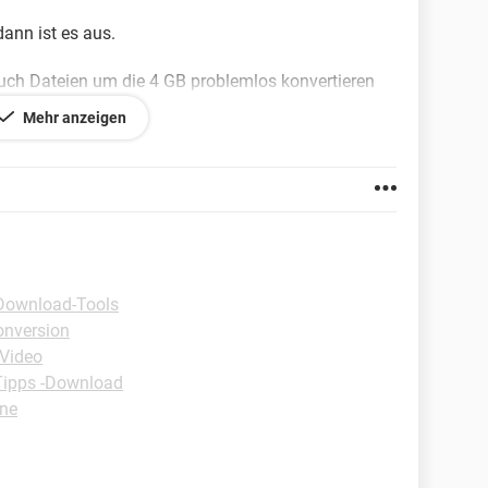
dann ist es aus.
ch Dateien um die 4 GB problemlos konvertieren
Mehr anzeigen
freuen!!
Download-Tools
onversion
-Video
Tipps -Download
one