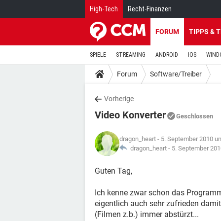
High-Tech
Recht-Finanzen
FORUM
TIPPS & 
SPIELE
STREAMING
ANDROID
IOS
WIND
Forum
Software/Treiber
Vorherige
Video Konverter
Geschlossen
dragon_heart
- 5. September 2010 u
dragon_heart -
5. September 201
Guten Tag,
Ich kenne zwar schon das Programm
eigentlich auch sehr zufrieden damit
(Filmen z.b.) immer abstürzt...