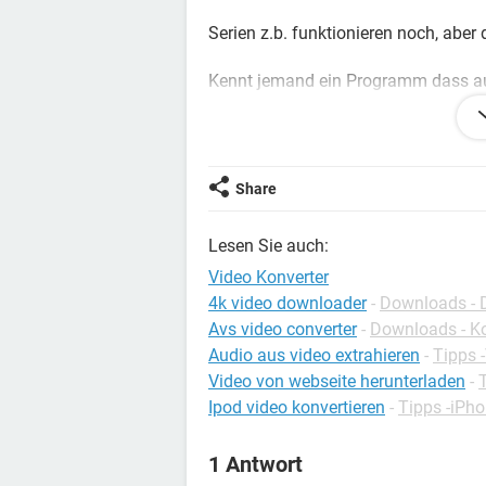
Serien z.b. funktionieren noch, aber 
Kennt jemand ein Programm dass au
kann?
Würde mich SEHR über eine Antwort 
Share
DANKESCHÖN
Lesen Sie auch:
Video Konverter
4k video downloader
-
Downloads - 
Avs video converter
-
Downloads - K
Audio aus video extrahieren
-
Tipps 
Video von webseite herunterladen
-
Ipod video konvertieren
-
Tipps -iPh
1 Antwort