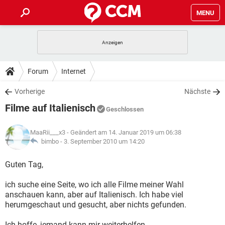
MENU
HOME
SPIELE
STREAMING
TIPPS & TRICKS
Forum
Internet
ANDROID
IOS
SPIELE
STREAMING
DOWNLOADS
Vorherige
Nächste
WINDOWS 10
INSTAGRAM
ANDROID
IOS
Filme auf Italienisch
WHATSAPP
SPIELE
TIKTOK
STREAMING
Geschlossen
FORUM
WINDOWS 10
INSTAGRAM
FACEBOOK
ANDROID
HARDWARE
IOS
MaaRii___x3
- Geändert am 14. Januar 2019 um 06:38
WHATSAPP
SPIELE
TIKTOK
STREAMING
LEXIKON
bimbo -
3. September 2010 um 14:20
WINDOWS 10
INSTAGRAM
FACEBOOK
ANDROID
HARDWARE
IOS
WHATSAPP
SPIELE
TIKTOK
STREAMING
Guten Tag,
WINDOWS 10
INSTAGRAM
FACEBOOK
ANDROID
HARDWARE
IOS
ich suche eine Seite, wo ich alle Filme meiner Wahl
WHATSAPP
TIKTOK
anschauen kann, aber auf Italienisch. Ich habe viel
WINDOWS 10
INSTAGRAM
FACEBOOK
HARDWARE
herumgeschaut und gesucht, aber nichts gefunden.
WHATSAPP
TIKTOK
Ich hoffe, jemand kann mir weiterhelfen.