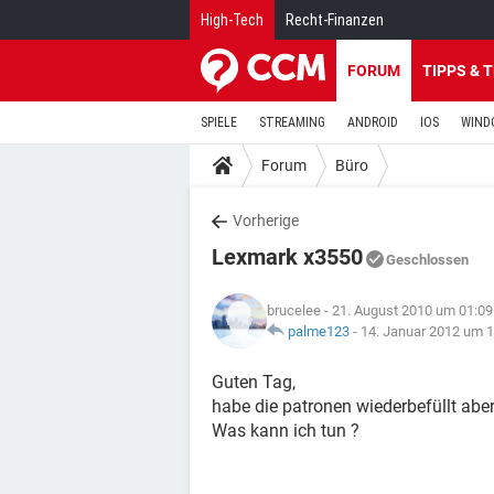
High-Tech
Recht-Finanzen
FORUM
TIPPS & 
SPIELE
STREAMING
ANDROID
IOS
WIND
Forum
Büro
Vorherige
Lexmark x3550
Geschlossen
brucelee
- 21. August 2010 um 01:09
palme123
-
14. Januar 2012 um 1
Guten Tag,
habe die patronen wiederbefüllt aber 
Was kann ich tun ?