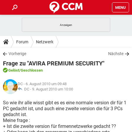
MENU
HOME
SPIELE
STREAMING
TIPPS & TRICKS
Forum
Netzwerk
ANDROID
IOS
SPIELE
STREAMING
DOWNLOADS
Vorherige
Nächste
WINDOWS 10
INSTAGRAM
ANDROID
IOS
Frage zu "AVIRA PREMIUM SECURITY"
WHATSAPP
SPIELE
TIKTOK
STREAMING
FORUM
WINDOWS 10
INSTAGRAM
Gelöst
/Geschlossen
FACEBOOK
ANDROID
HARDWARE
IOS
WHATSAPP
SPIELE
TIKTOK
STREAMING
LEXIKON
WINDOWS 10
DC
- 6. August 2010 um 09:48
INSTAGRAM
FACEBOOK
ANDROID
HARDWARE
IOS
DC -
9. August 2010 um 10:00
WHATSAPP
SPIELE
TIKTOK
STREAMING
WINDOWS 10
INSTAGRAM
So wie ihr alle wisst gibt es es eine normale version dir für 1
FACEBOOK
ANDROID
HARDWARE
IOS
PC gedacht ist, und auch eine zweite version die für 3 PCs
WHATSAPP
TIKTOK
gedacht ist.
WINDOWS 10
INSTAGRAM
FACEBOOK
HARDWARE
Meine frage :
WHATSAPP
TIKTOK
+ Ist die zweite version für firmennetzwerke gedacht ??