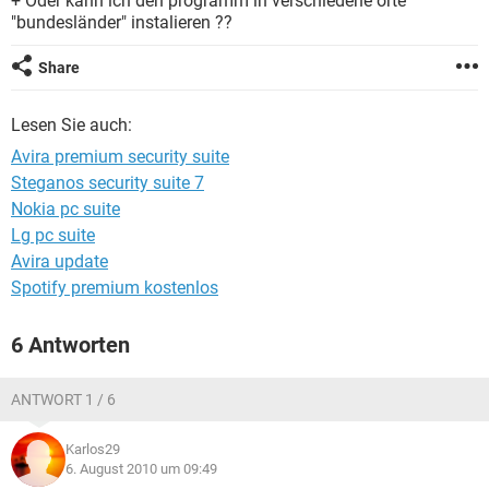
+ Oder kann ich den programm in verschiedene orte
FACEBOOK
HARDWARE
"bundesländer" instalieren ??
Share
Lesen Sie auch:
Avira premium security suite
Steganos security suite 7
Nokia pc suite
Lg pc suite
Avira update
Spotify premium kostenlos
6 Antworten
ANTWORT 1 / 6
Karlos29
6. August 2010 um 09:49