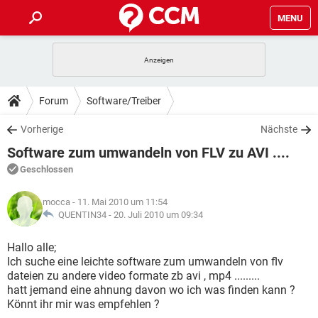
MENU
HOME
SPIELE
STREAMING
TIPPS & TRICKS
Forum
Software/Treiber
ANDROID
IOS
SPIELE
STREAMING
DOWNLOADS
Vorherige
Nächste
WINDOWS 10
INSTAGRAM
ANDROID
IOS
Software zum umwandeln von FLV zu AVI ....
WHATSAPP
SPIELE
TIKTOK
STREAMING
FORUM
WINDOWS 10
INSTAGRAM
Geschlossen
FACEBOOK
ANDROID
HARDWARE
IOS
WHATSAPP
SPIELE
TIKTOK
STREAMING
LEXIKON
WINDOWS 10
mocca
- 11. Mai 2010 um 11:54
INSTAGRAM
FACEBOOK
ANDROID
HARDWARE
IOS
QUENTIN34 -
20. Juli 2010 um 09:34
WHATSAPP
SPIELE
TIKTOK
STREAMING
WINDOWS 10
INSTAGRAM
Hallo alle;
FACEBOOK
ANDROID
HARDWARE
IOS
Ich suche eine leichte software zum umwandeln von flv
WHATSAPP
TIKTOK
dateien zu andere video formate zb avi , mp4 .........
WINDOWS 10
INSTAGRAM
FACEBOOK
HARDWARE
hatt jemand eine ahnung davon wo ich was finden kann ?
WHATSAPP
TIKTOK
Könnt ihr mir was empfehlen ?