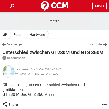
MENU
HOME
SPIELE
STREAMING
TIPPS & TRICKS
Forum
Hardware
ANDROID
IOS
SPIELE
STREAMING
DOWNLOADS
Vorherige
Nächste
WINDOWS 10
INSTAGRAM
ANDROID
IOS
Unterschied zwischen GT230M Und GTS 360M
WHATSAPP
SPIELE
TIKTOK
STREAMING
FORUM
WINDOWS 10
INSTAGRAM
Geschlossen
FACEBOOK
ANDROID
HARDWARE
IOS
WHATSAPP
SPIELE
TIKTOK
STREAMING
LEXIKON
WINDOWS 10
capoteman74
- 3 Mai 2010 à 18:01
INSTAGRAM
FACEBOOK
ANDROID
HARDWARE
IOS
CPU rat -
4 Mai 2010 à 12:02
WHATSAPP
SPIELE
TIKTOK
STREAMING
WINDOWS 10
INSTAGRAM
Gibt es einen grossen unterschied zwischen die beiden
FACEBOOK
ANDROID
HARDWARE
IOS
grafikkarten :
WHATSAPP
TIKTOK
GT 230 M Und GTS 360 M ???
WINDOWS 10
INSTAGRAM
FACEBOOK
HARDWARE
WHATSAPP
TIKTOK
Share