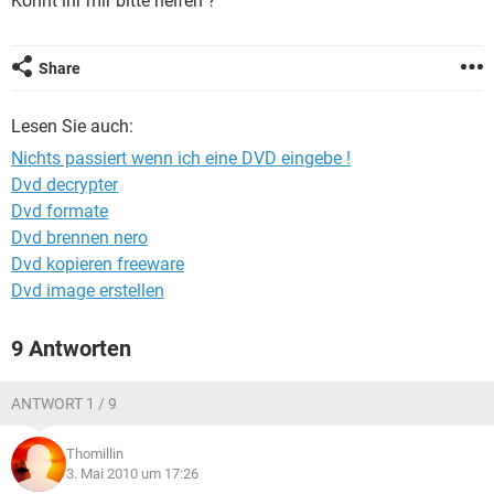
Könnt ihr mir bitte helfen ?
FACEBOOK
HARDWARE
Share
Lesen Sie auch:
Nichts passiert wenn ich eine DVD eingebe !
Dvd decrypter
Dvd formate
Dvd brennen nero
Dvd kopieren freeware
Dvd image erstellen
9 Antworten
ANTWORT 1 / 9
Thomillin
3. Mai 2010 um 17:26