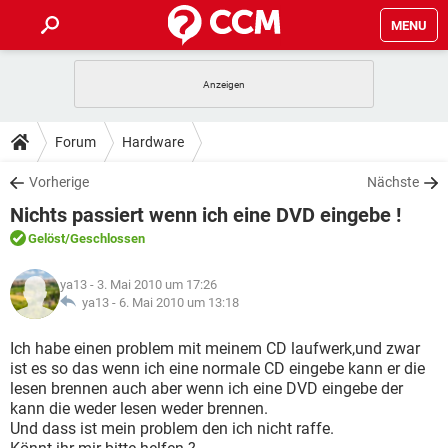
MENU
HOME
SPIELE
STREAMING
TIPPS & TRICKS
Forum
Hardware
ANDROID
IOS
SPIELE
STREAMING
DOWNLOADS
Vorherige
Nächste
WINDOWS 10
INSTAGRAM
ANDROID
IOS
Nichts passiert wenn ich eine DVD eingebe !
WHATSAPP
SPIELE
TIKTOK
STREAMING
FORUM
WINDOWS 10
INSTAGRAM
Gelöst
/Geschlossen
FACEBOOK
ANDROID
HARDWARE
IOS
WHATSAPP
SPIELE
TIKTOK
STREAMING
LEXIKON
WINDOWS 10
ya13
- 3. Mai 2010 um 17:26
INSTAGRAM
FACEBOOK
ANDROID
HARDWARE
IOS
ya13 -
6. Mai 2010 um 13:18
WHATSAPP
SPIELE
TIKTOK
STREAMING
WINDOWS 10
INSTAGRAM
Ich habe einen problem mit meinem CD laufwerk,und zwar
FACEBOOK
ANDROID
HARDWARE
IOS
ist es so das wenn ich eine normale CD eingebe kann er die
WHATSAPP
TIKTOK
lesen brennen auch aber wenn ich eine DVD eingebe der
WINDOWS 10
INSTAGRAM
FACEBOOK
HARDWARE
kann die weder lesen weder brennen.
WHATSAPP
TIKTOK
Und dass ist mein problem den ich nicht raffe.