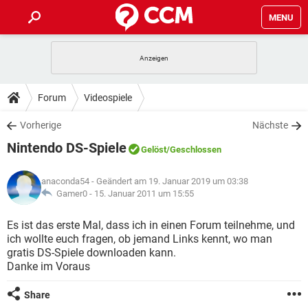
MENU
HOME
SPIELE
STREAMING
TIPPS & TRICKS
Forum
Videospiele
ANDROID
IOS
SPIELE
STREAMING
DOWNLOADS
Vorherige
Nächste
WINDOWS 10
INSTAGRAM
ANDROID
IOS
Nintendo DS-Spiele
WHATSAPP
SPIELE
TIKTOK
STREAMING
Gelöst
/Geschlossen
FORUM
WINDOWS 10
INSTAGRAM
FACEBOOK
ANDROID
HARDWARE
IOS
anaconda54
- Geändert am 19. Januar 2019 um 03:38
WHATSAPP
SPIELE
TIKTOK
STREAMING
LEXIKON
Gamer0 -
15. Januar 2011 um 15:55
WINDOWS 10
INSTAGRAM
FACEBOOK
ANDROID
HARDWARE
IOS
WHATSAPP
SPIELE
TIKTOK
STREAMING
Es ist das erste Mal, dass ich in einen Forum teilnehme, und
WINDOWS 10
INSTAGRAM
ich wollte euch fragen, ob jemand Links kennt, wo man
FACEBOOK
ANDROID
HARDWARE
IOS
gratis DS-Spiele downloaden kann.
WHATSAPP
TIKTOK
Danke im Voraus
WINDOWS 10
INSTAGRAM
FACEBOOK
HARDWARE
WHATSAPP
TIKTOK
Share