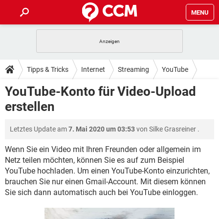
MENU
HOME
SPIELE
STREAMING
TIPPS & TRICKS
Tipps & Tricks
Internet
Streaming
YouTube
ANDROID
IOS
SPIELE
STREAMING
DOWNLOADS
YouTube-Konto für Video-Upload
WINDOWS 10
INSTAGRAM
ANDROID
IOS
erstellen
WHATSAPP
SPIELE
TIKTOK
STREAMING
FORUM
WINDOWS 10
INSTAGRAM
FACEBOOK
ANDROID
HARDWARE
IOS
Letztes Update am
7. Mai 2020 um 03:53
von
Silke Grasreiner
.
WHATSAPP
SPIELE
TIKTOK
STREAMING
LEXIKON
WINDOWS 10
INSTAGRAM
FACEBOOK
ANDROID
HARDWARE
IOS
Wenn Sie ein Video mit Ihren Freunden oder allgemein im
WHATSAPP
SPIELE
TIKTOK
STREAMING
Netz teilen möchten, können Sie es auf zum Beispiel
WINDOWS 10
INSTAGRAM
YouTube hochladen. Um einen YouTube-Konto einzurichten,
FACEBOOK
ANDROID
HARDWARE
IOS
brauchen Sie nur einen Gmail-Account. Mit diesem können
WHATSAPP
TIKTOK
WINDOWS 10
INSTAGRAM
Sie sich dann automatisch auch bei YouTube einloggen.
FACEBOOK
HARDWARE
WHATSAPP
TIKTOK