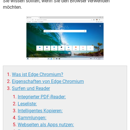
Sie wissen sollten, wenn Sie den Browser verwenden
FACEBOOK
HARDWARE
möchten.
Was ist Edge Chromium?
Eigenschaften von Edge Chromium
Surfen und Reader
Integrierter PDF-Reader:
Leseliste:
Intelligentes Kopieren:
Sammlungen:
Webseiten als Apps nutzen: