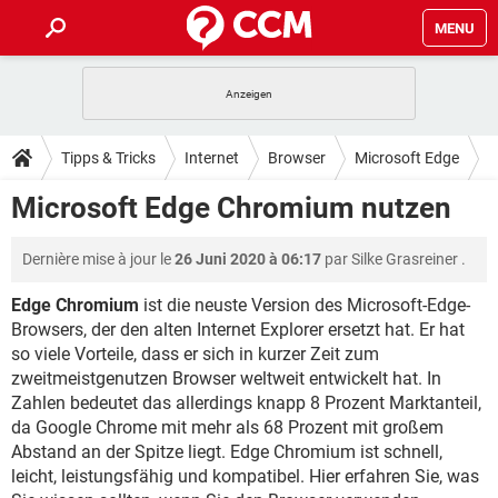
MENU
HOME
SPIELE
STREAMING
TIPPS & TRICKS
Tipps & Tricks
Internet
Browser
Microsoft Edge
ANDROID
IOS
SPIELE
STREAMING
DOWNLOADS
Microsoft Edge Chromium nutzen
WINDOWS 10
INSTAGRAM
ANDROID
IOS
WHATSAPP
SPIELE
TIKTOK
STREAMING
FORUM
Dernière mise à jour le
26 Juni 2020 à 06:17
par
Silke Grasreiner
.
WINDOWS 10
INSTAGRAM
FACEBOOK
ANDROID
HARDWARE
IOS
WHATSAPP
SPIELE
TIKTOK
STREAMING
Edge Chromium
ist die neuste Version des Microsoft-Edge-
LEXIKON
WINDOWS 10
INSTAGRAM
Browsers, der den alten Internet Explorer ersetzt hat. Er hat
FACEBOOK
ANDROID
HARDWARE
IOS
so viele Vorteile, dass er sich in kurzer Zeit zum
WHATSAPP
SPIELE
TIKTOK
STREAMING
WINDOWS 10
INSTAGRAM
zweitmeistgenutzen Browser weltweit entwickelt hat. In
FACEBOOK
ANDROID
HARDWARE
IOS
Zahlen bedeutet das allerdings knapp 8 Prozent Marktanteil,
WHATSAPP
TIKTOK
da Google Chrome mit mehr als 68 Prozent mit großem
WINDOWS 10
INSTAGRAM
FACEBOOK
HARDWARE
Abstand an der Spitze liegt. Edge Chromium ist schnell,
WHATSAPP
TIKTOK
leicht, leistungsfähig und kompatibel. Hier erfahren Sie, was