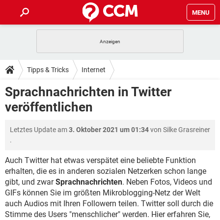
MENU
HOME
SPIELE
STREAMING
TIPPS & TRICKS
Tipps & Tricks
Internet
ANDROID
IOS
SPIELE
STREAMING
DOWNLOADS
Sprachnachrichten in Twitter
WINDOWS 10
INSTAGRAM
ANDROID
IOS
veröffentlichen
WHATSAPP
SPIELE
TIKTOK
STREAMING
FORUM
WINDOWS 10
INSTAGRAM
FACEBOOK
ANDROID
HARDWARE
IOS
Letztes Update am
3. Oktober 2021 um 01:34
von
Silke Grasreiner
WHATSAPP
SPIELE
TIKTOK
STREAMING
LEXIKON
WINDOWS 10
.
INSTAGRAM
FACEBOOK
ANDROID
HARDWARE
IOS
WHATSAPP
SPIELE
TIKTOK
STREAMING
Auch Twitter hat etwas verspätet eine beliebte Funktion
WINDOWS 10
INSTAGRAM
erhalten, die es in anderen sozialen Netzerken schon lange
FACEBOOK
ANDROID
HARDWARE
IOS
gibt, und zwar
Sprachnachrichten
. Neben Fotos, Videos und
WHATSAPP
TIKTOK
WINDOWS 10
INSTAGRAM
GIFs können Sie im größten Mikroblogging-Netz der Welt
FACEBOOK
HARDWARE
auch Audios mit Ihren Followern teilen. Twitter soll durch die
WHATSAPP
TIKTOK
Stimme des Users "menschlicher" werden. Hier erfahren Sie,