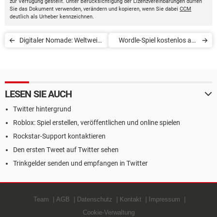
zur Verfügung gestellt. Unter Berücksichtigung der Lizenzvereinbarungen dürfen
Sie das Dokument verwenden, verändern und kopieren, wenn Sie dabei
CCM
deutlich als Urheber kennzeichnen.
Digitaler Nomade: Weltweit
Wordle-Spiel kostenlos auf
online arbeiten
Deutsch
LESEN SIE AUCH
Twitter hintergrund
Roblox: Spiel erstellen, veröffentlichen und online spielen
Rockstar-Support kontaktieren
Den ersten Tweet auf Twitter sehen
Trinkgelder senden und empfangen in Twitter
Team
AGB
Datenschutz
Kontakt
Impressum
Cookie-Verwaltung