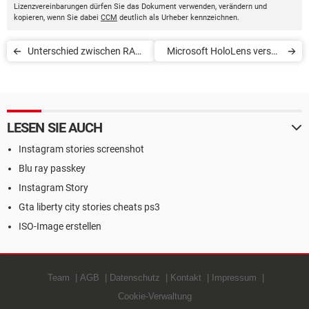
Lizenzvereinbarungen dürfen Sie das Dokument verwenden, verändern und
kopieren, wenn Sie dabei
CCM
deutlich als Urheber kennzeichnen.
Unterschied zwischen RAM
Microsoft HoloLens versus
und ROM
Google Glass
LESEN SIE AUCH
Instagram stories screenshot
Blu ray passkey
Instagram Story
Gta liberty city stories cheats ps3
ISO-Image erstellen
Team
AGB
Datenschutz
Kontakt
Impressum
Cookie-Verwaltung