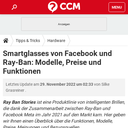
MENU
HOME
SPIELE
STREAMING
TIPPS & TRICKS
Tipps & Tricks
Hardware
ANDROID
IOS
SPIELE
STREAMING
DOWNLOADS
Smartglasses von Facebook und
WINDOWS 10
INSTAGRAM
ANDROID
IOS
Ray-Ban: Modelle, Preise und
WHATSAPP
SPIELE
TIKTOK
STREAMING
FORUM
WINDOWS 10
INSTAGRAM
Funktionen
FACEBOOK
ANDROID
HARDWARE
IOS
WHATSAPP
SPIELE
TIKTOK
STREAMING
LEXIKON
WINDOWS 10
INSTAGRAM
Letztes Update am
29. November 2022 um 02:33
von
Silke
FACEBOOK
ANDROID
HARDWARE
IOS
Grasreiner
.
WHATSAPP
SPIELE
TIKTOK
STREAMING
WINDOWS 10
INSTAGRAM
FACEBOOK
ANDROID
HARDWARE
IOS
Ray Ban Stories
ist eine Produktlinie von intelligenten Brillen,
WHATSAPP
TIKTOK
die dank der Zusammenarbeit zwischen Ray-Ban und
WINDOWS 10
INSTAGRAM
Facebook Meta im Jahr 2021 auf den Markt kam. Hier geben
FACEBOOK
HARDWARE
WHATSAPP
TIKTOK
wir Ihnen einen Überblick über die Funktionen, Modelle,
Preise, Meinungen und Bezugsquellen.