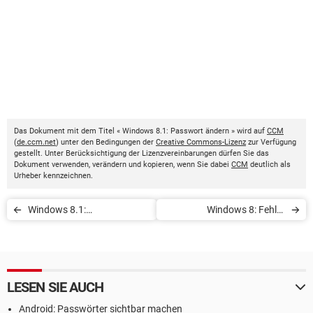
Das Dokument mit dem Titel « Windows 8.1: Passwort ändern » wird auf
CCM
(
de.ccm.net
) unter den Bedingungen der
Creative Commons-Lizenz
zur Verfügung
gestellt. Unter Berücksichtigung der Lizenzvereinbarungen dürfen Sie das
Dokument verwenden, verändern und kopieren, wenn Sie dabei
CCM
deutlich als
Urheber kennzeichnen.
Windows 8.1:
Windows 8: Fehler
Administrator-Konto
0x800f0906 beheben
aktivieren
LESEN SIE AUCH
Android: Passwörter sichtbar machen