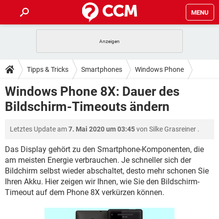
MENU
HOME
SPIELE
STREAMING
TIPPS & TRICKS
Tipps & Tricks
Smartphones
Windows Phone
ANDROID
IOS
SPIELE
STREAMING
DOWNLOADS
Windows Phone 8X: Dauer des
WINDOWS 10
INSTAGRAM
ANDROID
IOS
Bildschirm-Timeouts ändern
WHATSAPP
SPIELE
TIKTOK
STREAMING
FORUM
WINDOWS 10
INSTAGRAM
FACEBOOK
ANDROID
HARDWARE
IOS
Letztes Update am
7. Mai 2020 um 03:45
von
Silke Grasreiner
.
WHATSAPP
SPIELE
TIKTOK
STREAMING
LEXIKON
WINDOWS 10
INSTAGRAM
FACEBOOK
ANDROID
HARDWARE
IOS
Das Display gehört zu den Smartphone-Komponenten, die
WHATSAPP
SPIELE
TIKTOK
STREAMING
am meisten Energie verbrauchen. Je schneller sich der
WINDOWS 10
INSTAGRAM
Bildchirm selbst wieder abschaltet, desto mehr schonen Sie
FACEBOOK
ANDROID
HARDWARE
IOS
Ihren Akku. Hier zeigen wir Ihnen, wie Sie den Bildschirm-
WHATSAPP
TIKTOK
WINDOWS 10
INSTAGRAM
Timeout auf dem Phone 8X verkürzen können.
FACEBOOK
HARDWARE
WHATSAPP
TIKTOK