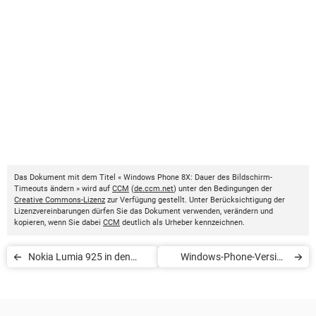
Das Dokument mit dem Titel « Windows Phone 8X: Dauer des Bildschirm-
Timeouts ändern » wird auf
CCM
(
de.ccm.net
) unter den Bedingungen der
Creative Commons-Lizenz
zur Verfügung gestellt. Unter Berücksichtigung der
Lizenzvereinbarungen dürfen Sie das Dokument verwenden, verändern und
kopieren, wenn Sie dabei
CCM
deutlich als Urheber kennzeichnen.
Nokia Lumia 925 in den
Windows-Phone-Version
Werkszustand
ermitteln
zurücksetzen