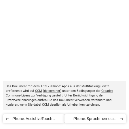
Das Dokument mit dem Titel « iPhone: Apps aus der Multitasking-Leiste
entfernen » wird auf
CCM
(
de.ccm.net
) unter den Bedingungen der
Creative
Commons-Lizenz
zur Verfügung gestellt. Unter Berücksichtigung der
Lizenzvereinbarungen dürfen Sie das Dokument verwenden, verändern und
kopieren, wenn Sie dabei
CCM
deutlich als Urheber kennzeichnen.
iPhone: AssistiveTouch
iPhone: Sprachmemo auf
aktivieren
PC übertragen