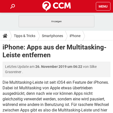
MENU
HOME
SPIELE
STREAMING
TIPPS & TRICKS
Tipps & Tricks
Smartphones
iPhone
ANDROID
IOS
SPIELE
STREAMING
DOWNLOADS
iPhone: Apps aus der Multitasking-
WINDOWS 10
INSTAGRAM
ANDROID
IOS
Leiste entfernen
WHATSAPP
SPIELE
TIKTOK
STREAMING
FORUM
WINDOWS 10
INSTAGRAM
FACEBOOK
ANDROID
HARDWARE
IOS
Letztes Update am
26. November 2019 um 06:22
von
Silke
WHATSAPP
SPIELE
TIKTOK
STREAMING
LEXIKON
WINDOWS 10
Grasreiner
.
INSTAGRAM
FACEBOOK
ANDROID
HARDWARE
IOS
WHATSAPP
SPIELE
TIKTOK
STREAMING
Die Multitasking-Leiste ist seit iOS4 ein Feature der iPhones.
WINDOWS 10
INSTAGRAM
Dabei ist Multitasking von Apple etwas übertrieben
FACEBOOK
ANDROID
HARDWARE
IOS
ausgedrückt, denn nach wie vor können Apps nicht
WHATSAPP
TIKTOK
WINDOWS 10
INSTAGRAM
gleichzeitig verwendet werden, sondern eine wird pausiert,
FACEBOOK
HARDWARE
während eine andere in Benutzung ist. Für raschere Wechsel
WHATSAPP
TIKTOK
zwischen Apps gibt es also die Multitasking-Leiste und hier